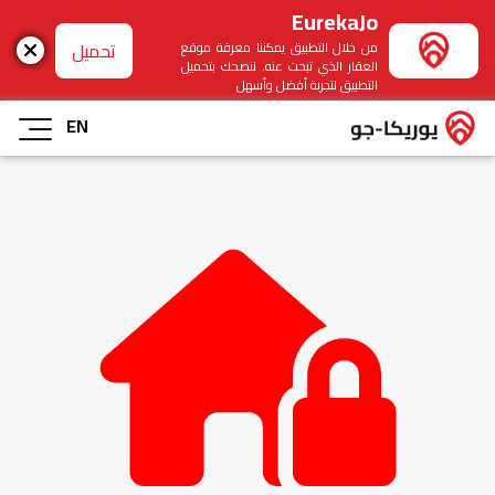
EurekaJo
تحميل
من خلال التطبيق يمكننا معرفة موقع
العقار الذي تبحث عنه. ننصحك بتحميل
التطبيق لتجربة أفضل وأسهل
EN