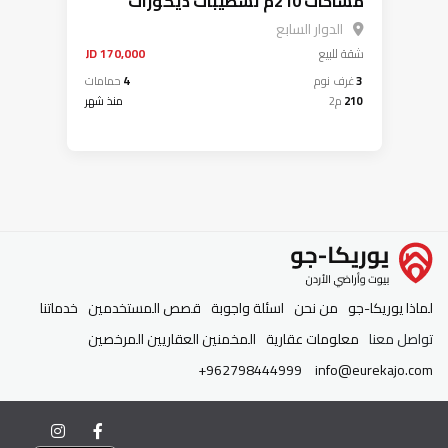
مساحات 210م تشطيبات ديكورات
عصرية فاخرة جديدة لم تسكن اطلالة
الدوار السابع
جميلة
شقة
للبيع
170,000 JD
3
غرف نوم
4
حمامات
210
م2
منذ شهر
لماذا يوريكا-جو
من نحن
اسئلة واجوبة
قصص المستخدمين
خدماتنا
تواصل معنا
معلومات عقارية
المخمنين العقاريين المرخصين
+962798444999
info@eurekajo.com