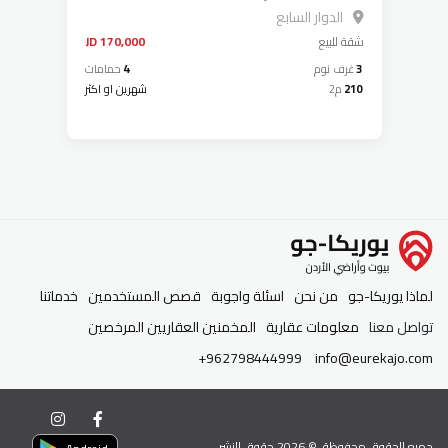
عصرية فاخرة جديدة لم تسكن اطلالة
الدوار السابع
جميلة
شقة
للبيع
170,000 JD
3
غرف نوم
4
حمامات
210
م2
شهرين او اكثر
لماذا يوريكا-جو
من نحن
اسئلة واجوبة
قصص المستخدمين
خدماتنا
تواصل معنا
معلومات عقارية
المخمنين العقاريين المرخصين
+962798444999
info@eurekajo.com
جميع الحقوق محفوظة. ©
2026
حقوق النشر.