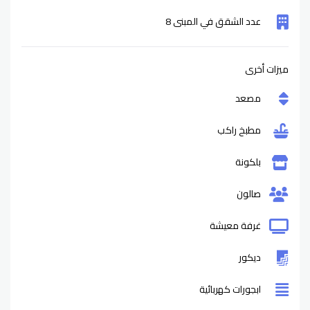
عدد الشقق في المبنى 8
ميزات أخرى
مصعد
مطبخ راكب
بلكونة
صالون
غرفة معيشة
ديكور
ابجورات كهربائية