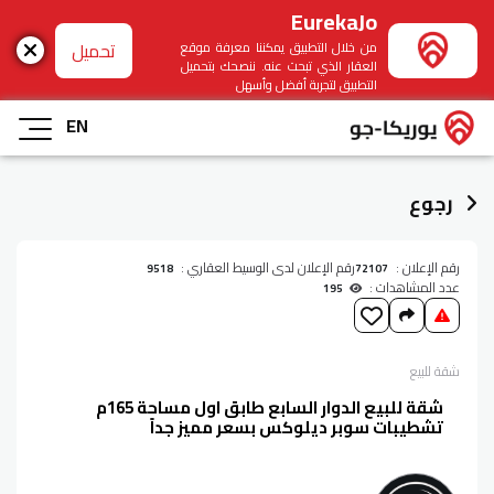
EurekaJo
تحميل
من خلال التطبيق يمكننا معرفة موقع
العقار الذي تبحث عنه. ننصحك بتحميل
التطبيق لتجربة أفضل وأسهل
EN
رجوع
رقم الإعلان :
رقم الإعلان لدى الوسيط العقاري :
9518
72107
عدد المشاهدات :
195
شقة
للبيع
شقة للبيع الدوار السابع طابق اول مساحة 165م
تشطيبات سوبر ديلوكس بسعر مميز جداً