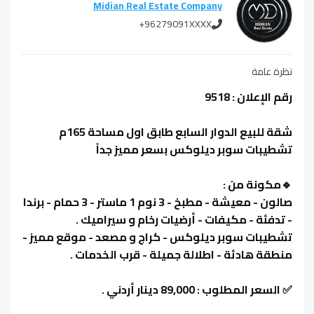
Midian Real Estate Company
+96279091XXXX
نظرة عامة
رقم الإعلان : 9518
شقة للبيع الدوار السابع طابق اول مساحة 165م
تشطيبات سوبر ديلوكس بسعر مميز جداً
🔹مكونة من :
صالون - معيشة - مطبخ - 3 نوم 1 ماستر - 3 حمام - برندا
- تدفئة - مكيفات - أرضيات رخام و سيراميك .
تشطيبات سوبر ديلوكس - كراج و مصعد - موقع مميز -
منطقة هادئة - اطلالة جميلة - قرب الخدمات .
✅ السعر المطلوب : 89,000 دينار أردني .