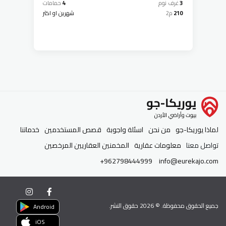
3
غرف نوم
4
حمامات
210
م2
شهرين او اكثر
لماذا يوريكا-جو
من نحن
اسئلة واجوبة
قصص المستخدمين
خدماتنا
تواصل معنا
معلومات عقارية
المخمنين العقاريين المرخصين
+962798444999
info@eurekajo.com
جميع الحقوق محفوظة. ©
2026
حقوق النشر.
Android
iOS