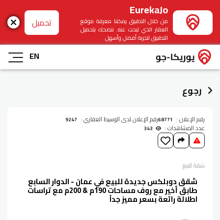
EurekaJo
تحميل
من خلال التطبيق يمكننا معرفة موقع
العقار الذي تبحث عنه. ننصحك بتحميل
التطبيق لتجربة أفضل وأسهل
EN
رجوع
رقم الإعلان :
رقم الإعلان لدى الوسيط العقاري :
9247
68771
عدد المشاهدات :
343
شقة
للبيع
شقق دوبلكس جديدة للبيع في عمان - الدوار السابع
طابق أخير مع روف مساحات 190م & 200م مع تراسات
اطلالة رائعة بسعر مميز جداً