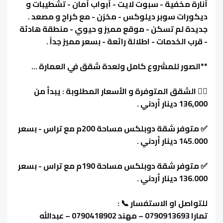
أنارة مخفية - سبوت لايت - أبواب أمان - تشطيبات و
ديكورات سوبر ديلوكس - مخزن - مع كراج و مصعد .
جديدة لم تسكن - موقع مميز و حيوي - منطقة هادئة
- قرب الخدمات - اطلالة رائعة - بسعر مميز جداً .
**الصور للمشروع كامل ولعدة شقق في العمارة ...
👈🏻 الشقق المتوفرة و الأسعار المطلوبة : يبدأ من
136,000 دينار أردني .
✅ متوفر شقة دوبلكس مساحة 200م مع تراس - بسعر
145.000 دينار أردني .
✅ متوفر شقة دوبلكس مساحة 190م مع تراس - بسعر
136.000 دينار أردني .
للتواصل او الاستفسار 📞 :
تمارا 0790913693 – مهند 0790418902 – عبدالله