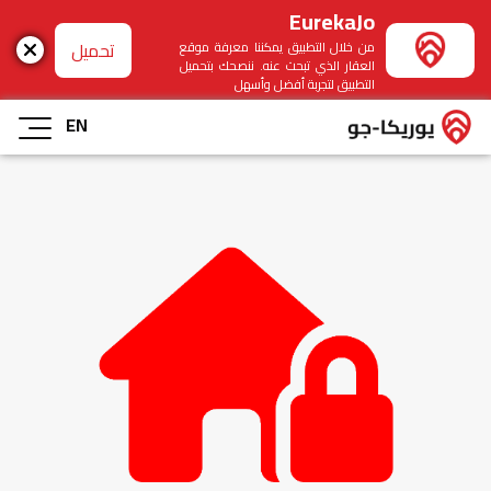
EurekaJo
تحميل
من خلال التطبيق يمكننا معرفة موقع
العقار الذي تبحث عنه. ننصحك بتحميل
التطبيق لتجربة أفضل وأسهل
EN