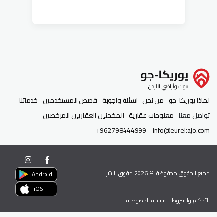
لماذا يوريكا-جو
من نحن
اسئلة واجوبة
قصص المستخدمين
خدماتنا
تواصل معنا
معلومات عقارية
المخمنين العقاريين المرخصين
+962798444999
info@eurekajo.com
جميع الحقوق محفوظة. ©
2026
حقوق النشر.
Android
iOS
الأحكام والشروط
سياسة الخصوصية