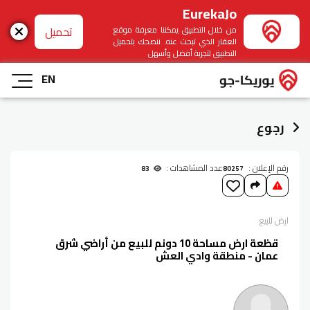
EurekaJo
تحميل
من خلال التطبيق يمكننا معرفة موقع
العقار الذي تبحث عنه. ننصحك بتحميل
التطبيق لتجربة أفضل وأسهل
EN
رجوع
رقم الإعلان :
عدد المشاهدات :
83
80257
ارض
للبيع
قظعة ارض مساحة 10 دونم للبيع من أراضي شرق
عمان - منطقة وادي العش