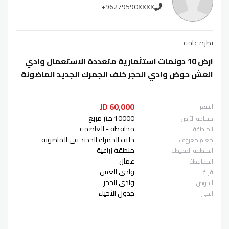
+96279590XXXX
نظرة عامة
ارض 10 دونمات استثمارية متعددة الاستعمال وادي
العش حوض وادي الحجر خلف الجمرك الجديد الماضونة
60,000 JD
السعر
10000 متر مربع
مساحة الأرض
محافظة - العاصمة
المنطقة
خلف الجمرك الجديد في الماضونة
معلم معروف
منطقة زراعية
المنطقة المحيطة
عمان
المحافظة
وادي العش
قرية
وادي الحجر
الحوض
جدول الأحياء
الحي