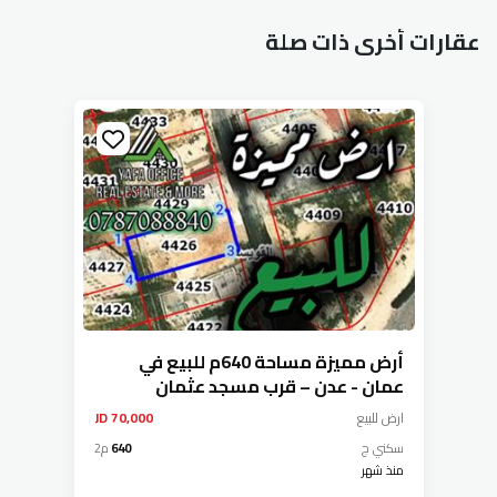
عقارات أخرى ذات صلة
أرض مميزة مساحة 640م للبيع في
عمان - عدن – قرب مسجد عثمان
ارض
للبيع
70,000 JD
سكني ج
640
م2
منذ شهر