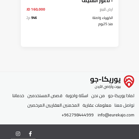
- ناعور المنيف
ارض
للبيع
160,000 JD
الكهرباء واصلة
946
م2
منذ 25يوم
لماذا يوريكا-جو
من نحن
اسئلة واجوبة
قصص المستخدمين
خدماتنا
تواصل معنا
معلومات عقارية
المخمنين العقاريين المرخصين
+962798444999
info@eurekajo.com