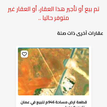
تم بيع أو تأجير هذا العقار، أو العقار غير
متوفر حاليا ..
عقارات أخرى ذات صلة
قطعة ارض مساحة 946م للبيع في عمان