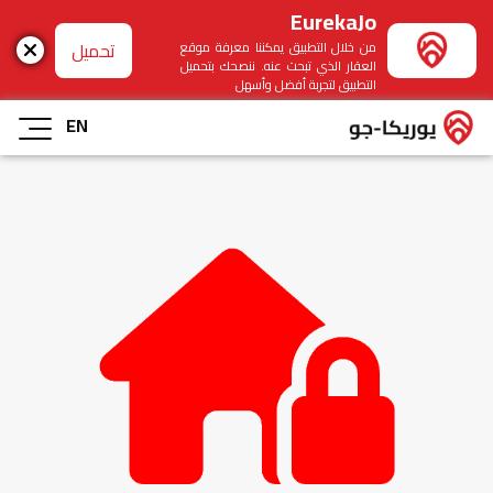
EurekaJo
تحميل
من خلال التطبيق يمكننا معرفة موقع
العقار الذي تبحث عنه. ننصحك بتحميل
التطبيق لتجربة أفضل وأسهل
EN