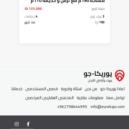
مساحة 190م مع ترس و حديقة 170م
تشطيبات ديكورات سوبر ديلوكس
شقة
للبيع
133,000 JD
بسعر مميز
3
غرف نوم
4
حمامات
190
م2
منذ شهر
لماذا يوريكا-جو
من نحن
اسئلة واجوبة
قصص المستخدمين
خدماتنا
تواصل معنا
معلومات عقارية
المخمنين العقاريين المرخصين
+962798444999
info@eurekajo.com