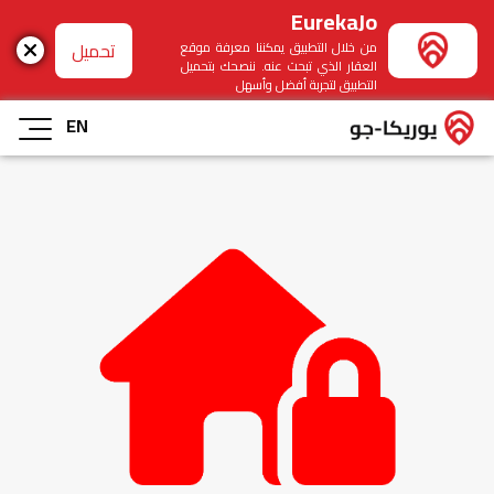
EurekaJo
تحميل
من خلال التطبيق يمكننا معرفة موقع
العقار الذي تبحث عنه. ننصحك بتحميل
التطبيق لتجربة أفضل وأسهل
EN