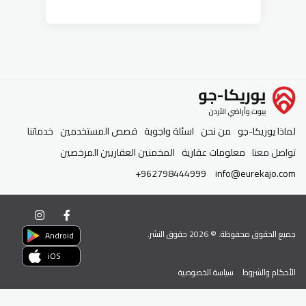
لماذا يوريكا-جو
من نحن
اسئلة واجوبة
قصص المستخدمين
خدماتنا
تواصل معنا
معلومات عقارية
المخمنين العقاريين المرخصين
+962798444999
info@eurekajo.com
جميع الحقوق محفوظة. ©
2026
حقوق النشر.
Android
iOS
الأحكام والشروط
سياسة الخصوصية