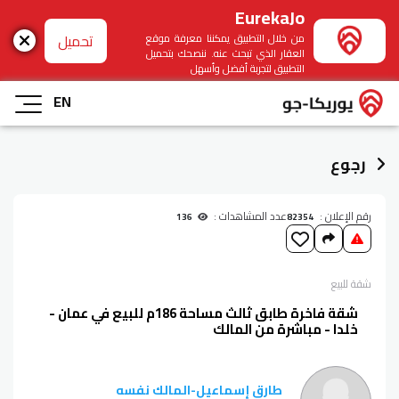
EurekaJo
تحميل
من خلال التطبيق يمكننا معرفة موقع
العقار الذي تبحث عنه. ننصحك بتحميل
التطبيق لتجربة أفضل وأسهل
EN
رجوع
رقم الإعلان :
عدد المشاهدات :
136
82354
شقة
للبيع
شقة فاخرة طابق ثالث مساحة 186م للبيع في عمان -
خلدا - مباشرة من المالك
طارق إسماعيل
-
المالك نفسه