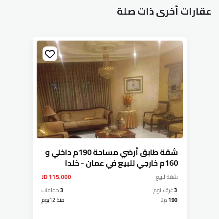
عقارات أخرى ذات صلة
شقة طابق أرضي مساحة 190م داخلي و
160م خارجي للبيع في عمان - خلدا
شقة
للبيع
115,000 JD
3
غرف نوم
3
حمامات
190
م2
منذ 12يوم