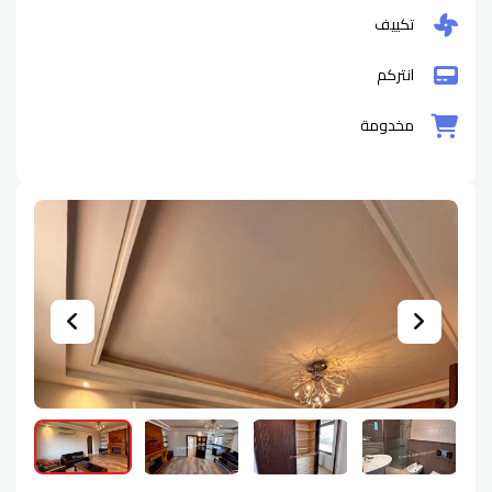
تكييف
انتركم
مخدومة