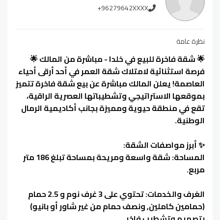
+96279642XXXX
نظرة عامة
🌟 شقة فاخرة للبيع في خلدا - مباشرة من المالك 🌟
فرصة استثنائية لامتلاك شقة العمر في أحد أرقى أحياء
العاصمة! يعلن المالك مباشرة عن بيع شقة فاخرة تتميز
بموقعها الاستراتيجي وتشطيباتها العصرية الراقية،
تقع في منطقة حيوية ومميزة بجانب أكاديمية الرمال
الوطنية.
✨ أبرز مواصفات الشقة:
المساحة: شقة واسعة ومريحة بمساحة تبلغ 186 متر
مربع.
الغرف والخدمات: تحتوي على 3 غرف نوم و 2.5 حمام
(حمامين كاملين, ونصف حمام من غير شاور أو بانيو)
بتصميم وتشطيب فاخر.