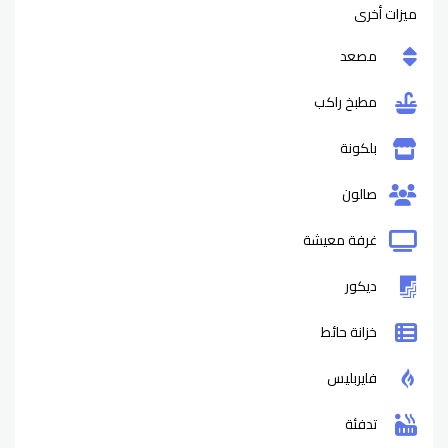
ميزات أخرى
مصعد
مطبخ راكب
بلكونة
صالون
غرفة معيشة
ديكور
خزانة حائط
فايربليس
تدفئة