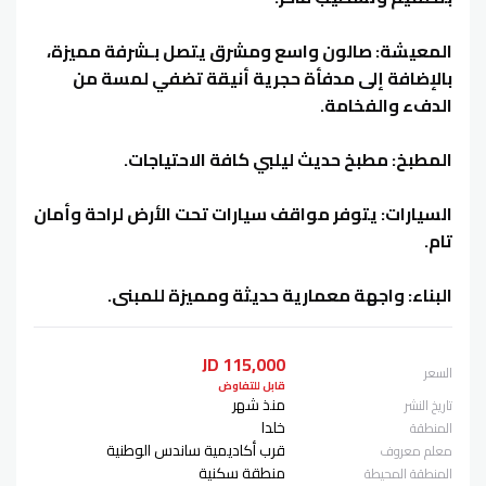
المعيشة: صالون واسع ومشرق يتصل بـشرفة مميزة،
بالإضافة إلى مدفأة حجرية أنيقة تضفي لمسة من
الدفء والفخامة.
المطبخ: مطبخ حديث ليلبي كافة الاحتياجات.
السيارات: يتوفر مواقف سيارات تحت الأرض لراحة وأمان
تام.
البناء: واجهة معمارية حديثة ومميزة للمبنى.
115,000 JD
السعر
قابل للتفاوض
منذ شهر
تاريخ النشر
خلدا
المنطقة
قرب أكاديمية ساندس الوطنية
معلم معروف
منطقة سكنية
المنطقة المحيطة