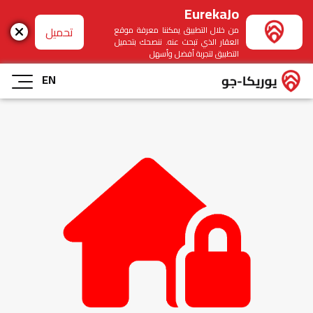
EurekaJo
تحميل
من خلال التطبيق يمكننا معرفة موقع
العقار الذي تبحث عنه. ننصحك بتحميل
التطبيق لتجربة أفضل وأسهل
EN