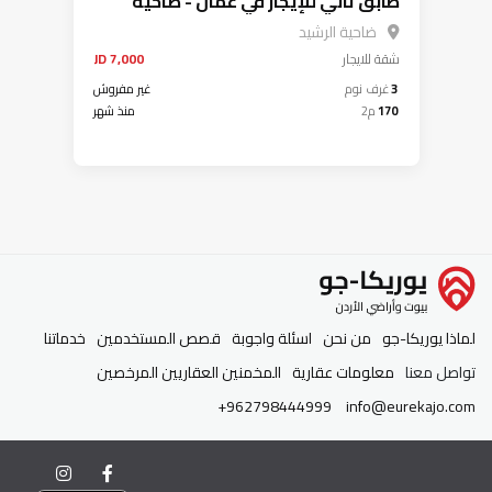
طابق ثاني للإيجار في عمان - ضاحية
الرشيد
ضاحية الرشيد
شقة
للايجار
7,000 JD
3
غرف نوم
غير مفروش
170
م2
منذ شهر
لماذا يوريكا-جو
من نحن
اسئلة واجوبة
قصص المستخدمين
خدماتنا
تواصل معنا
معلومات عقارية
المخمنين العقاريين المرخصين
+962798444999
info@eurekajo.com