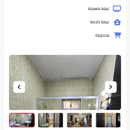
غرفة معيشة
غرفة خادمة
مخدومة