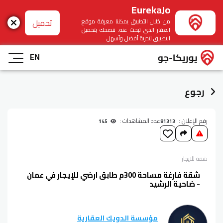
EurekaJo
تحميل
من خلال التطبيق يمكننا معرفة موقع
العقار الذي تبحث عنه. ننصحك بتحميل
التطبيق لتجربة أفضل وأسهل
EN
رجوع
رقم الإعلان :
عدد المشاهدات :
145
81313
شقة
للايجار
شقة فارغة مساحة 300م طابق ارضي للإيجار في عمان
- ضاحية الرشيد
مؤسسة الدويك العقارية