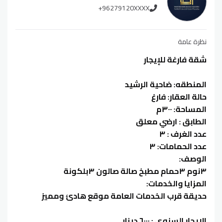
+96279120XXXX
نظرة عامة
شقة فارغة للإيجار
المنطقه: ضاحية الرشيد
حالة العقار: فارغ
المساحة: ٣٠٠م
الطابق : ارضي معلق
عدد الغرف : ٣
عدد الحمامات: ٣
الوصف:
٣نوم ٣حمام مطبخ صالة صالون ٣بلكونة
المزايا والخدمات:
حديقة قرب الخدمات العامة موقع هادئ ومميز
الايجار السنوي : ٦٠٠٠ دينار