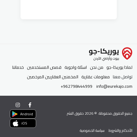
لماذا يوريكا-جو
من نحن
اسئلة واجوبة
قصص المستخدمين
خدماتنا
تواصل معنا
معلومات عقارية
المخمنين العقاريين المرخصين
+962798444999
info@eurekajo.com
جميع الحقوق محفوظة. ©
2026
حقوق النشر.
Android
iOS
الأحكام والشروط
سياسة الخصوصية