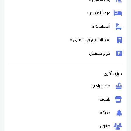
غرف الماستر 1
الحمامات 3
عدد الشقق في المبنى 6
كراج مستقل
ميزات أخرى
مطبخ راكب
بلكونة
حديقة
صالون