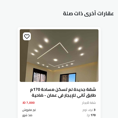
عقارات أخرى ذات صلة
شقة جديدة لم تسكن مساحة 170م
طابق ثاني للإيجار في عمان - ضاحية
الرشيد
شقة
للايجار
7,000 JD
3
غرف نوم
غير مفروش
170
م2
منذ شهر