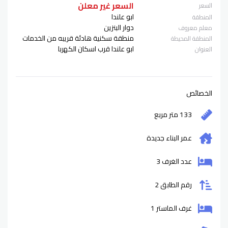
السعر غير معلن
السعر
ابو علندا
المنطقة
دوار البنزين
معلم معروف
منطقة سكنية هادئة قريبه من الخدمات
المنطقة المحيطة
ابو علندا قرب اسكان الكهربا
العنوان
الخصائص
133 متر مربع
عمر البناء
جديدة
عدد الغرف 3
رقم الطابق 2
غرف الماستر 1