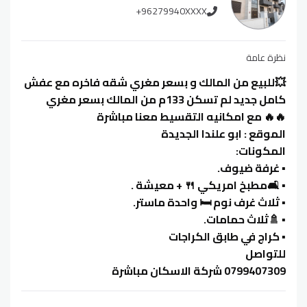
+96279940XXXX
نظرة عامة
💥للبيع من المالك و بسعر مغري شقه فاخره مع عفش
كامل جديد لم تسكن 133م من المالك بسعر مغري
🔥🔥 مع امكانيه التقسيط معنا مباشرة
الموقع : ابو علندا الجديدة
المكونات:
▪️ غرفة ضيوف.
▪️ 🛋مطبخ امريكي 🍴 + معيشة .
▪️ ثلاث غرف نوم 🛏 واحدة ماستر.
▪️ 🚿ثلاث حمامات.
▪️ كراج في طابق الكراجات
للتواصل
0799407309 شركة الاسكان مباشرة