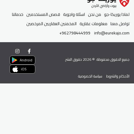
لماذا يوريكا-جو
من نحن
اسئلة واجوبة
قصص المستخدمين
خدماتنا
تواصل معنا
معلومات عقارية
المخمنين العقاريين المرخصين
+962798444999
info@eurekajo.com
جميع الحقوق محفوظة. ©
2026
حقوق النشر.
Android
iOS
الأحكام والشروط
سياسة الخصوصية