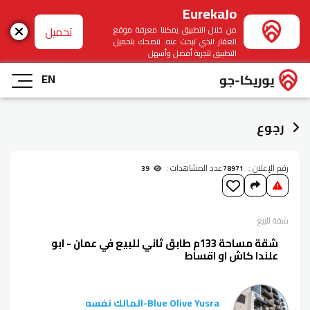
EurekaJo
تحميل
من خلال التطبيق يمكننا معرفة موقع
العقار الذي تبحث عنه. ننصحك بتحميل
التطبيق لتجربة أفضل وأسهل
EN
رجوع
رقم الإعلان :
عدد المشاهدات :
39
78971
شقة
للبيع
شقة مساحة 133م طابق ثاني للبيع في عمان - ابو
علندا كاش او اقساط
Blue Olive Yusra
-
المالك نفسه