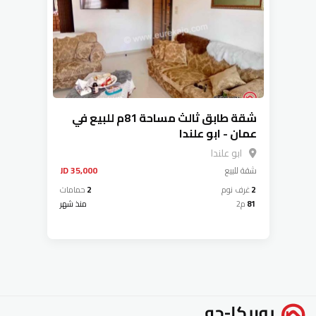
شقة طابق ثالث مساحة 81م للبيع في
عمان - ابو علندا
ابو علندا
شقة
للبيع
35,000 JD
2
غرف نوم
2
حمامات
81
م2
منذ شهر