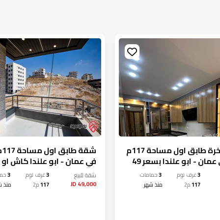
شقة فاخرة طابق اول مساحة 117م
شقة
للبيع في عمان - ابو علندا بسعر 49
في عمان - ابو علندا كاش او
 او اقساط من المالك
3
غرف نوم
3
حمامات
شقة
للبيع
3
غرف نوم
3
حما
49,000 JD
117
م2
منذ شهر
117
م2
منذ ش