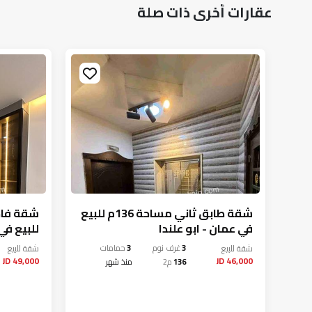
عقارات أخرى ذات صلة
ة
شقة طابق ثاني مساحة 136م للبيع
في عمان - ابو علندا
الف كاش
شقة
للبيع
3
غرف نوم
3
حمامات
شقة
للبيع
49,000 JD
46,000 JD
136
م2
منذ شهر