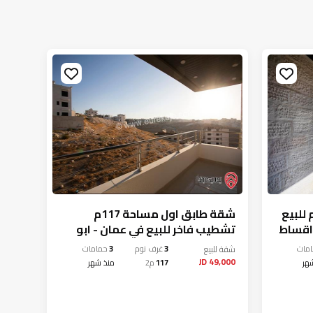
 طابق اول مساحة 117م للبيع
شقة طابق اول مساحة 117م
 اقساط
تشطيب فاخر للبيع في عمان - ابو
في ع
علندا من المالك مباشرة
مباش
مات
شقة
للبيع
3
غرف نوم
3
حمامات
شقة
لل
,000 JD
49,000 JD
هر
117
م2
منذ شهر