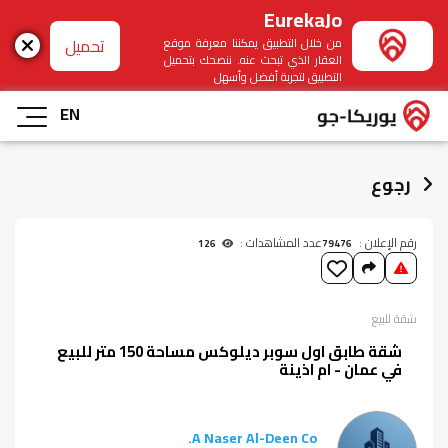
EurekaJo
تحميل
من خلال التطبيق يمكننا معرفة موقع
العقار الذي تبحث عنه. ننصحك بتحميل
التطبيق لتجربة أفضل وأسهل
EN
رجوع
رقم الإعلان :
عدد المشاهدات :
126
79476
شقة
للبيع
شقة طابق اول سوبر ديلوكس مساحة 150 متر للبيع
في عمان - ام اذينة
A Naser Al-Deen Co.