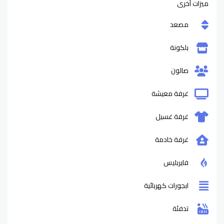
ميزات أخرى
مصعد
بلكونة
صالون
غرفة معيشة
غرفة غسيل
غرفة خادمة
فايربليس
ابجورات كهربائية
تدفئة