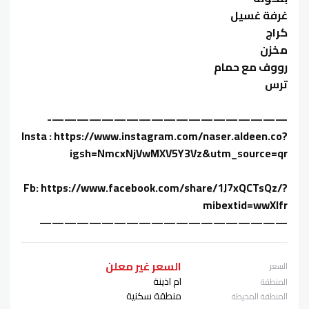
غرفة غسيل
كراج
مخزن
رووف مع حمام
ترس
———————————————————-
Insta : https://www.instagram.com/naser.aldeen.co?
igsh=NmcxNjVwMXV5Y3Vz&utm_source=qr
Fb: https://www.facebook.com/share/1J7xQCTsQz/?
mibextid=wwXIfr
————————————————————
السعر غير معلن
السعر
ام اذينة
المنطقة
منطقة سكنية
المنطقة المحيطة