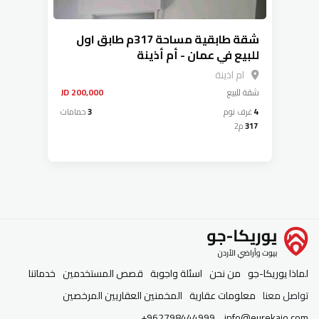
شقة طابقية مساحة 317م طابق اول
للبيع في عمان - أم أذينة
ام اذينة
شقة
للبيع
200,000 JD
4
غرف نوم
3
حمامات
317
م2
لماذا يوريكا-جو
من نحن
اسئلة واجوبة
قصص المستخدمين
خدماتنا
تواصل معنا
معلومات عقارية
المخمنين العقاريين المرخصين
+962798444999
info@eurekajo.com