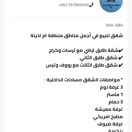
+96279796XXXX
نظرة عامة
شقق للبيع في أجمل مناطق منطقة ام اذينة
✔️شقة طابق ارضي مع ترسات وكراج
✔️ شقق طابق الثاني
✔️ شقق طابق الثالث مع رووف وترس
* مواصفات الشقق مساحات الداخلية :
3 غرفة نوم
1 ماستر
3 حمام
غرفة معيشة
مطبخ امريكي
غرفة ضيوف
بلكونة