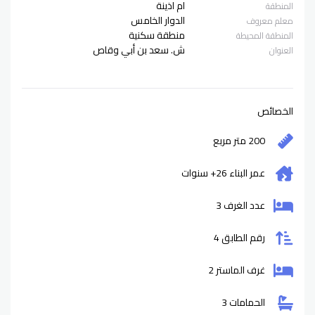
ام اذينة
المنطقة
الدوار الخامس
معلم معروف
منطقة سكنية
المنطقة المحيطة
ش. سعد بن أبي وقاص
العنوان
الخصائص
200 متر مربع
عمر البناء
26+
سنوات
عدد الغرف 3
رقم الطابق 4
غرف الماستر 2
الحمامات 3