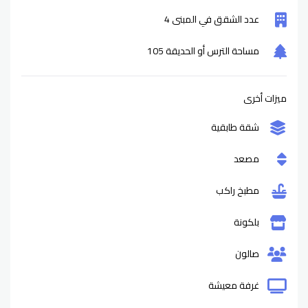
عدد الشقق في المبنى 4
مساحة الترس أو الحديقة 105
ميزات أخرى
شقة طابقية
مصعد
مطبخ راكب
بلكونة
صالون
غرفة معيشة