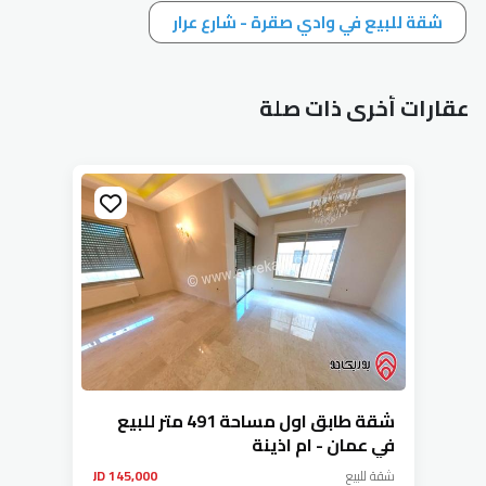
شقة للبيع في وادي صقرة - شارع عرار
عقارات أخرى ذات صلة
شقة طابق اول مساحة ⁦⁦194⁩⁩ متر للبيع
في عمان - ام اذينة
شقة
للبيع
145,000 JD