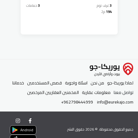
3
غرف نوم
3
حمامات
194
م2
لماذا يوريكا-جو
من نحن
اسئلة واجوبة
قصص المستخدمين
خدماتنا
تواصل معنا
معلومات عقارية
المخمنين العقاريين المرخصين
+962798444999
info@eurekajo.com
جميع الحقوق محفوظة. ©
2026
حقوق النشر.
Android