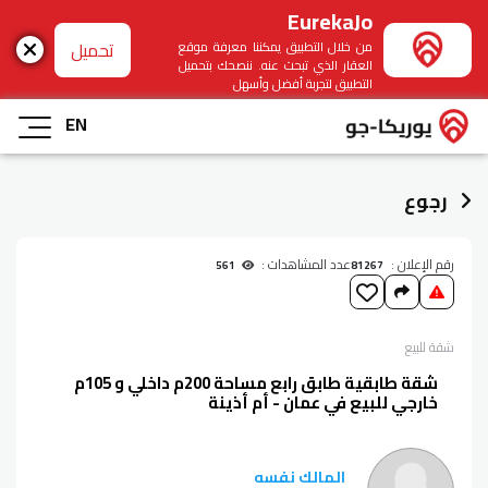
EurekaJo
تحميل
من خلال التطبيق يمكننا معرفة موقع
العقار الذي تبحث عنه. ننصحك بتحميل
التطبيق لتجربة أفضل وأسهل
EN
رجوع
رقم الإعلان :
عدد المشاهدات :
561
81267
شقة
للبيع
شقة طابقية طابق رابع مساحة 200م داخلي و 105م
خارجي للبيع في عمان - أم أذينة
المالك نفسه