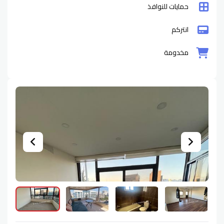
حمايات للنوافذ
انتركم
مخدومة