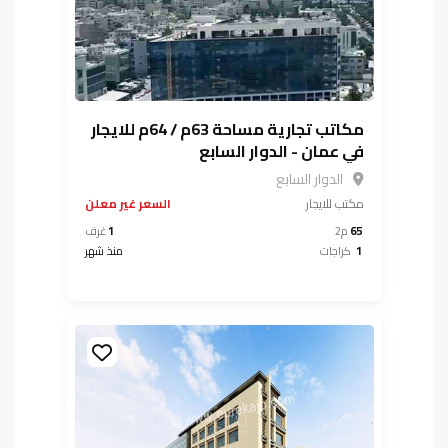
مكاتب تجارية مساحة 63م / 64م للايجار
في عمان - الدوار السابع
الدوار السابع
مكتب
للايجار
السعر غير معلن
65
م2
1
غرف
1
كراجات
منذ شهر