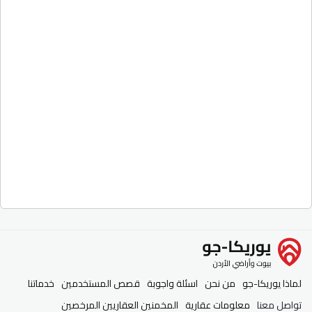
صالون سيدات للبيع في عمان - الدوار
السابع خلف الملكية مساحة 80م موقع
حيوي ومميز وبسعر مناسب
الدوار السابع
مكتب
للايجار
9,000 JD
80
م2
1
غرف
2
كراجات
لماذا يوريكا-جو
من نحن
اسئلة واجوبة
قصص المستخدمين
خدماتنا
تواصل معنا
معلومات عقارية
المخمنين العقاريين المرخصين