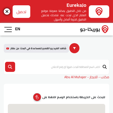
EurekaJo
تحميل
من خلال التطبيق يمكننا معرفة موقع
العقار الذي تبحث عنه. ننصحك بتحميل
التطبيق لتجربة أفضل وأسهل
EN
شاهد الفيديو القصير للمساعدة في البحث عن عقار
مكتب - للايجار - Abu Al Muhajer
للبحث على الخريطة باستخدام الرسم اضغط على