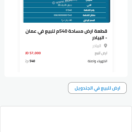
قطعة ارض مساحة 540م للبيع في عمان
- البيادر
البيادر
ارض
للبيع
57,000 JD
الكهرباء واصلة
540
م2
ارض للبيع في الجندويل