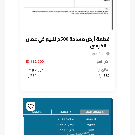
قطعة أرض مساحة 580م للبيع في عمان
- الكرسي
الكرسي
ارض
للبيع
125,000 JD
سكني ج
الكهرباء واصلة
580
م2
منذ 26يوم