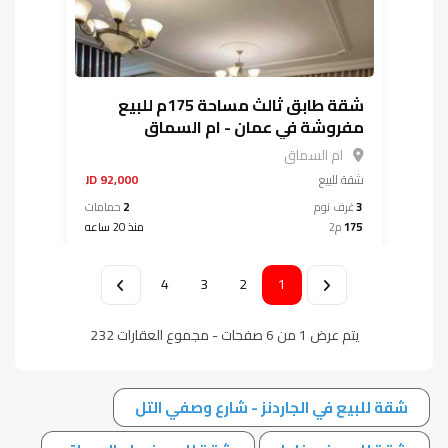
شقة طابق ثالث مساحة 175م للبيع
مفروشة في عمان - ام السماق
ام السماق
شقة
للبيع
92,000 JD
3
غرف نوم
2
حمامات
175
م2
منذ 20 ساعه
4
3
2
1
السابقة
التالية
يتم عرض 1 من 6 صفحات - مجموع العقارات 232
شقة للبيع في الجاردنز - شارع وصفي التل