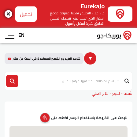
EurekaJo
تحميل
من خلال التطبيق يمكننا معرفة موقع
العقار الذي تبحث عنه. ننصحك بتحميل
التطبيق لتجربة أفضل وأسهل
EN
شاهد الفيديو القصير للمساعدة في البحث عن عقار
شقة - للبيع - تلاع العلي
للبحث على الخريطة باستخدام الرسم اضغط على