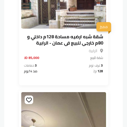
مميز
شقة شبه ارضيه مساحة 128م داخلي و
80م خارجي للبيع في عمان - الرابية
الرابية
شقة
للبيع
85,000 JD
3
غرف نوم
3
حمامات
128
م2
منذ 14يوم