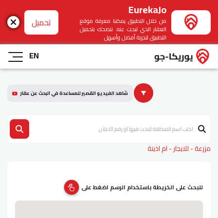
EurekaJo
تحميل
من خلال التطبيق يمكننا معرفة موقع
العقار الذي تبحث عنه. ننصحك بتحميل
التطبيق لتجربة أفضل وأسهل
EN
شاهد الفيديو القصير للمساعدة في البحث عن عقار
مزرعة - للايجار - ام اذينة
للبحث على الخريطة باستخدام الرسم اضغط على