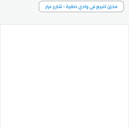
مخزن للبيع في وادي صقرة - شارع عرار
مكتب تجاري مساحة 120م للبيع في
عمان - الصويفية اطلالة حلوة
الصويفية
مخزن/تجاري
للبيع
150,000 JD
120
م2
رقم الطابق 0