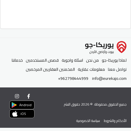
لماذا يوريكا-جو
من نحن
اسئلة واجوبة
قصص المستخدمين
خدماتنا
تواصل معنا
معلومات عقارية
المخمنين العقاريين المرخصين
+962798444999
info@eurekajo.com
جميع الحقوق محفوظة. ©
2026
حقوق النشر.
Android
iOS
الأحكام والشروط
سياسة الخصوصية