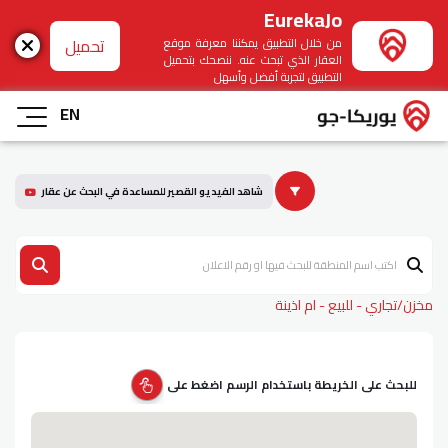
EurekaJo
تحميل
من خلال التطبيق يمكننا معرفة موقع
العقار الذي تبحث عنه. ننصحك بتحميل
التطبيق لتجربة أفضل وأسهل
EN
شاهد الفيديو القصير للمساعدة في البحث عن عقار
مخزن/تجاري - للبيع - ام اذينة
للبحث على الخريطة باستخدام الرسم اضغط على