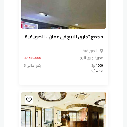
مجمع تجاري للبيع في عمان - الصويفية
الصويفية
مخزن/تجاري
للبيع
750,000 JD
1000
م2
رقم الطابق 3
منذ 4 أيام