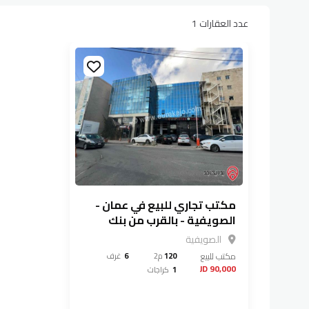
عدد العقارات 1
مكتب تجاري للبيع في عمان -
الصويفية - بالقرب من بنك
القاهرة عمان من المالك
الصويفية
مباشرة
مكتب
للبيع
120
م2
6
غرف
90,000 JD
1
كراجات