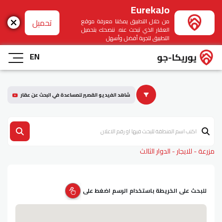
EurekaJo
تحميل
من خلال التطبيق يمكننا معرفة موقع
العقار الذي تبحث عنه. ننصحك بتحميل
التطبيق لتجربة أفضل وأسهل
EN
شاهد الفيديو القصير للمساعدة في البحث عن عقار
مزرعة - للايجار - الدوار الثالث
للبحث على الخريطة باستخدام الرسم اضغط على