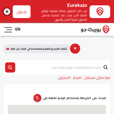
EurekaJo
تحميل
من خلال التطبيق يمكننا معرفة موقع
العقار الذي تبحث عنه. ننصحك بتحميل
التطبيق لتجربة أفضل وأسهل
EN
شاهد الفيديو القصير للمساعدة في البحث عن عقار
فيلا/منزل مستقل - للايجار - الجندويل
للبحث على الخريطة باستخدام الرسم اضغط على