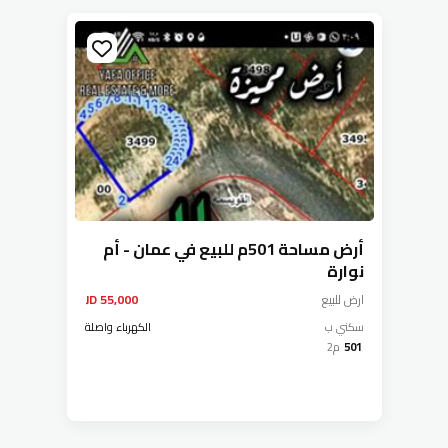
أرض مساحة 501م للبيع في عمان - أم
نوارة
ارض
للبيع
55,000 JD
سكني ب
الكهرباء واصلة
501
م2