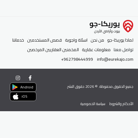
لماذا يوريكا-جو
من نحن
اسئلة واجوبة
قصص المستخدمين
خدماتنا
تواصل معنا
معلومات عقارية
المخمنين العقاريين المرخصين
+962798444999
info@eurekajo.com
جميع الحقوق محفوظة. ©
2026
حقوق النشر.
Android
iOS
الأحكام والشروط
سياسة الخصوصية