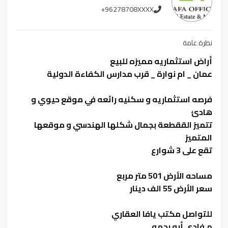
+96278708XXXX
نظرة عامة
أراض استثماريه مميزه للبيع
عمان _ ام نوارة _ قرب مدارس الكفاءة الدولية
فرصه استثماريه و سكنيه رائعه في موقع حيوي و
هادئ
تتميز الققطعة بجمال شكلها الهندسي و موقعها
المتميز
تقع على 3 شوارع
مساحه الأرض 501 متر مربع
سعر الأرض 55 الف دينار
للتواصل مكتب يافا العقاري
م.فادي أبو رحمه