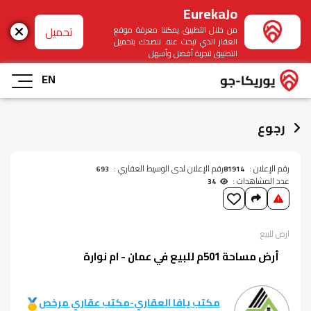
EurekaJo
تحميل
من خلال التطبيق يمكننا معرفة موقع
العقار الذي تبحث عنه. ننصحك بتحميل
التطبيق لتجربة أفضل وأسهل
EN
رجوع
رقم الإعلان :
رقم الإعلان لدى الوسيط العقاري :
693
81914
عدد المشاهدات :
34
ارض
للبيع
أرض مساحة 501م للبيع في عمان - ام نوارة
مكتب يافا العقاري
-
مكتب عقاري مرخص