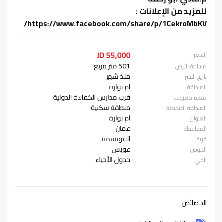
للمزيد من الإعلانات :
https://www.facebook.com/share/p/1CekroMbKV/
55,000 JD
السعر
501 متر مربع
مساحة الأرض
منذ شهر
تاريخ النشر
ام نوارة
المنطقة
قرب مدارس الكفاءة الدولية
معلم معروف
منطقة سكنية
المنطقة المحيطة
ام نوارة
العنوان
عمان
المحافظة
القويسمه
قرية
عويس
الحوض
جدول الأحياء
الحي
الخصائص