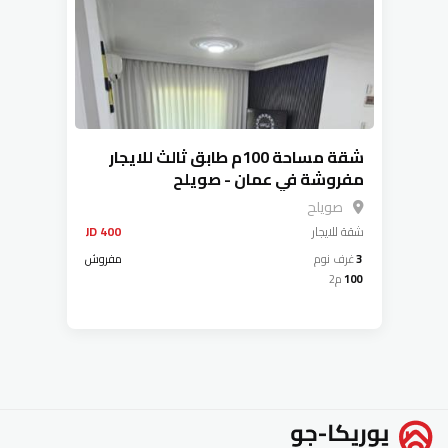
شقة مساحة 100م طابق ثالث للايجار
مفروشة في عمان - صويلح
صويلح
شقة
للايجار
400 JD
3
غرف نوم
مفروش
100
م2