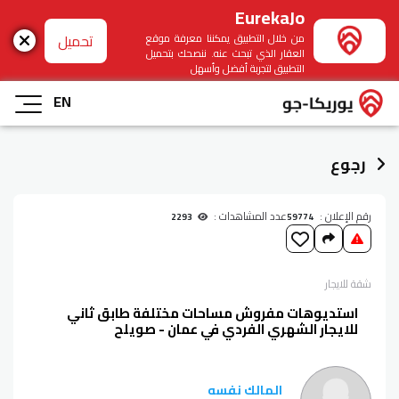
EurekaJo
تحميل
من خلال التطبيق يمكننا معرفة موقع
العقار الذي تبحث عنه. ننصحك بتحميل
التطبيق لتجربة أفضل وأسهل
EN
رجوع
رقم الإعلان :
عدد المشاهدات :
2293
59774
شقة
للايجار
استديوهات مفروش مساحات مختلفة طابق ثاني
للايجار الشهري الفردي في عمان - صويلح
المالك نفسه