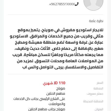
+96278551XXXX
نظرة عامة
للايجار استوديو مفروش في صويلح، يتميز بموقع
مثالي وقريب من جميع الخدمات والمرافق. الاستوديو
عبارة عن غرفة واسعة تضم منطقة معيشة ومطبخ
صغير، بالإضافة إلى حمام خاص. الأثاث حديث ونظيف،
مما يجعله مكانًا مريحًا وجاهزًا للسكن مباشرة. قريب
من المواصلات العامة ومحلات التسوق. لمزيد من
التفاصيل والاستفسار، يرجى التواصل واتس اب
110 JD
السعر
شهري
صويلح
المنطقة
مطعم الحناين
معلم معروف
على الشارع الرئيسي بجانب كل الخدمات
المنطقة المحيطة
والمواصلات
صويلح بجانب مطعم الحناين
العنوان