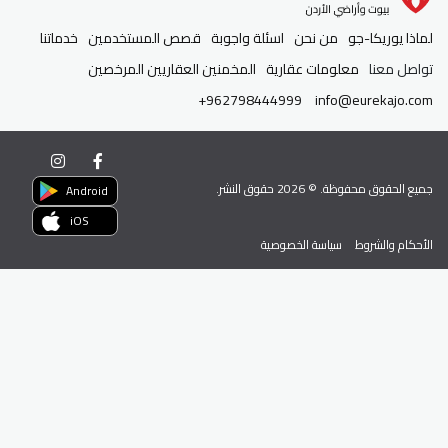
لماذا يوريكا-جو
من نحن
اسئلة واجوبة
قصص المستخدمين
خدماتنا
تواصل معنا
معلومات عقارية
المخمنين العقاريين المرخصين
+962798444999
info@eurekajo.com
جميع الحقوق محفوظة. ©
2026
حقوق النشر.
Android
iOS
الأحكام والشروط
سياسة الخصوصية