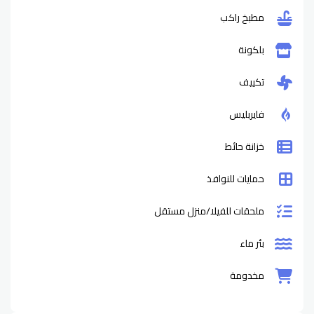
مطبخ راكب
بلكونة
تكييف
فايربليس
خزانة حائط
حمايات للنوافذ
ملحقات للفيلا/منزل مستقل
بئر ماء
مخدومة