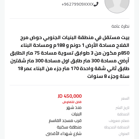
+96279909XXXX
نظرة عامة
بيت مستقل في منطقة البنيات الجنوبي حوض مرج
الفلاح مساحة الأرض 1 دونم و 188م ومساحة البناء
850م مكون من 3 طوابق تسوية مساحة 75 متر الطابق
أرضي مساحة 300 متر طابق اول مساحة 300 متر شقتين
طابق ثاني شقة واحدة 170 متر جزء من البناء عمر 18
سنة وجزء 8 سنوات
450,000 JD
السعر
قابل للتفاوض
منذ شهر
تاريخ النشر
البنيات
المنطقة
قرب مسجد القاسم
معلم معروف
منطقة سكنية
المنطقة المحيطة
شارع شهداء الأقصى
العنوان