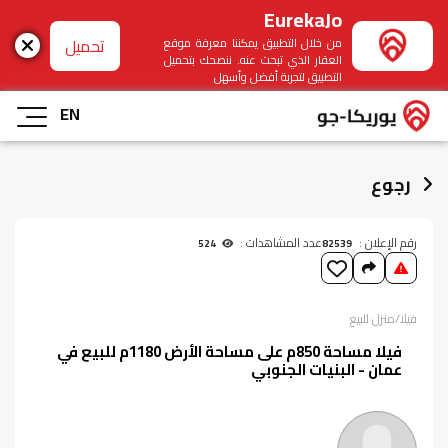
EurekaJo
تحميل
من خلال التطبيق يمكننا معرفة موقع
العقار الذي تبحث عنه. ننصحك بتحميل
التطبيق لتجربة أفضل وأسهل
EN
رجوع
رقم الإعلان :
عدد المشاهدات :
524
82539
فيلا/منزل
للبيع
فيلا مساحة 850م على مساحة الأرض 1180م للبيع في
عمان - البنيات الجنوبي