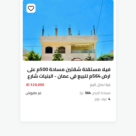
فيلا مستقلة شقتين مساحة 500م على
ارض 564م للبيع في عمان - البنيات شارع
الحرية منطقة فلل
فيلا/منزل
للبيع
320,000 JD
مساحة الارض
564
م2
غير مفروش
4
غرف نوم