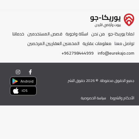
لماذا يوريكا-جو
من نحن
اسئلة واجوبة
قصص المستخدمين
خدماتنا
تواصل معنا
معلومات عقارية
المخمنين العقاريين المرخصين
+962798444999
info@eurekajo.com
جميع الحقوق محفوظة. ©
2026
حقوق النشر.
Android
iOS
الأحكام والشروط
سياسة الخصوصية