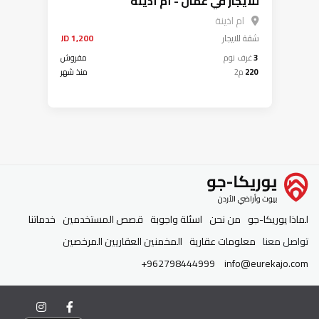
للايجار في عمان - أم أذينة
ام اذينة
شقة
للايجار
1,200 JD
3
غرف نوم
مفروش
220
م2
منذ شهر
لماذا يوريكا-جو
من نحن
اسئلة واجوبة
قصص المستخدمين
خدماتنا
تواصل معنا
معلومات عقارية
المخمنين العقاريين المرخصين
+962798444999
info@eurekajo.com