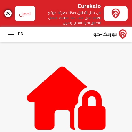
EurekaJo
تحميل
من خلال التطبيق يمكننا معرفة موقع
العقار الذي تبحث عنه. ننصحك بتحميل
التطبيق لتجربة أفضل وأسهل
EN