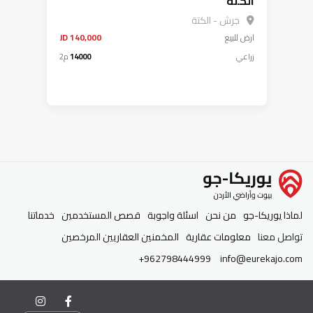
الكتة
جرش - الكتة
ارض
للبيع
140,000 JD
زراعي
14000
م2
لماذا يوريكا-جو
من نحن
اسئلة واجوبة
قصص المستخدمين
خدماتنا
تواصل معنا
معلومات عقارية
المخمنين العقاريين المرخصين
+962798444999
info@eurekajo.com