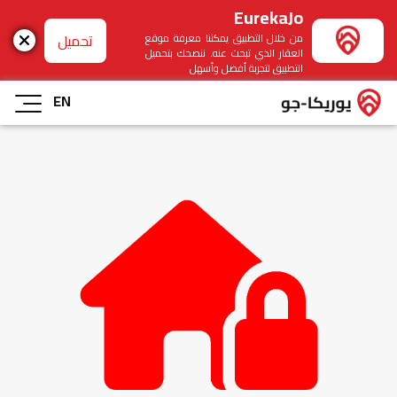
EurekaJo
تحميل
من خلال التطبيق يمكننا معرفة موقع
العقار الذي تبحث عنه. ننصحك بتحميل
التطبيق لتجربة أفضل وأسهل
EN