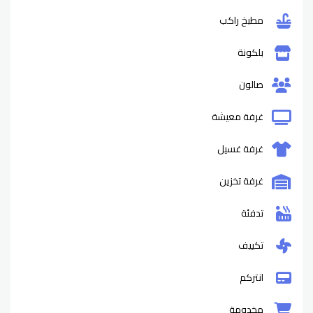
مطبخ راكب
بلكونة
صالون
غرفة معيشة
غرفة غسيل
غرفة تخزين
تدفئة
تكييف
انتركم
مخدومة