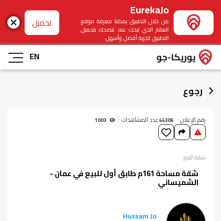
EurekaJo
تحميل
من خلال التطبيق يمكننا معرفة موقع
العقار الذي تبحث عنه. ننصحك بتحميل
التطبيق لتجربة أفضل وأسهل
EN
رجوع
رقم الإعلان :
عدد المشاهدات :
1003
44306
شقة
للبيع
شقة مساحة 161م طابق أول للبيع في عمان -
الشميساني
Hussam Jo