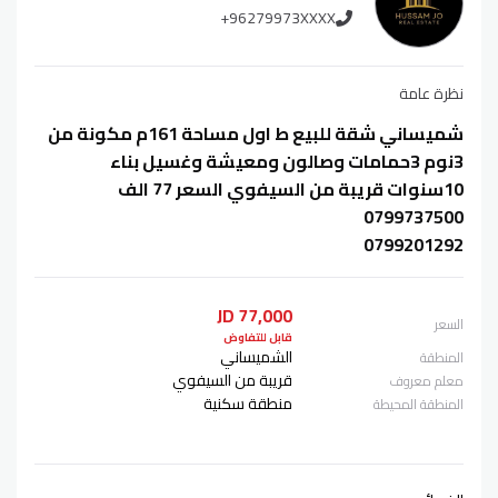
+96279973XXXX
نظرة عامة
شميساني شقة للبيع ط اول مساحة 161م مكونة من
3نوم 3حمامات وصالون ومعيشة وغسيل بناء
10سنوات قريبة من السيفوي السعر 77 الف
0799737500
0799201292
77,000 JD
السعر
قابل للتفاوض
الشميساني
المنطقة
قريبة من السيفوي
معلم معروف
منطقة سكنية
المنطقة المحيطة