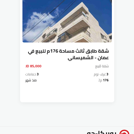
شقة طابق ثالث مساحة 176م للبيع في
عمان - الشميساني
شقة
للبيع
85,000 JD
3
غرف نوم
3
حمامات
176
م2
منذ شهر