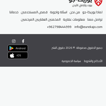
لماذا يوريكا-جو
من نحن
اسئلة واجوبة
قصص المستخدمين
خدماتنا
تواصل معنا
معلومات عقارية
المخمنين العقاريين المرخصين
+962798444999
info@eurekajo.com
جميع الحقوق محفوظة. ©
2026
حقوق النشر.
Android
iOS
الأحكام والشروط
سياسة الخصوصية