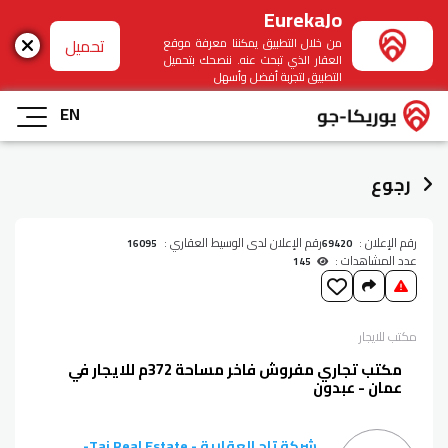
EurekaJo
تحميل
من خلال التطبيق يمكننا معرفة موقع
العقار الذي تبحث عنه. ننصحك بتحميل
التطبيق لتجربة أفضل وأسهل
EN
رجوع
رقم الإعلان :
رقم الإعلان لدى الوسيط العقاري :
16095
69420
عدد المشاهدات :
145
مكتب
للايجار
مكتب تجاري مفروش فاخر مساحة 372م للايجار في
عمان - عبدون
شركة تاج العقارية - Taj Real Estate
-