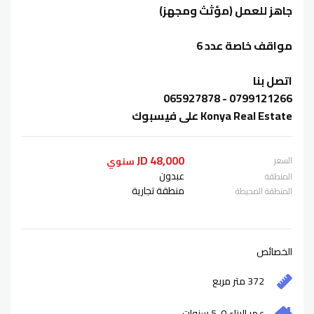
جاهز للعمل (مؤثث ومجهز)
مواقف خاصة عدد 6
اتصل بنا
0799121266 - 065927878
Konya Real Estate على فيسبوك
48,000 JD
السعر
سنوي
عبدون
المنطقة
منطقة تجارية
المنطقة المحيطة
الخصائص
372 متر مربع
عمر البناء
0-5
سنوات