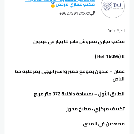
مكتب عقاري مرخص
+96279912XXXX
نظرة عامة
مكتب تجاري مفروش فاخر للايجار في عبدون
# (Ref 16095 )
عمان – عبدون بموقع مميز واستراتيجي يمر عليه خط
الباص
الطابق الأول – بمساحة داخلية 372 متر مربع
تكييف مركزي ، مطبخ مجهز
مصعدين في المبنى