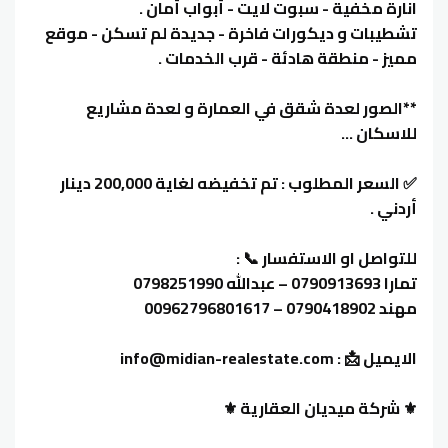
انارة مخفية - سبوت لايت - أبواب أمان .
تشطيبات و ديكورات فاخرة - جديدة لم تسكن - موقع
مميز - منطقة هادئة - قرب الخدمات .
**الصور لعدة شقق في العمارة و لعدة مشاريع
للاسكان ...
✅ السعر المطلوب : تم تخفيضه لغاية 200,000 دينار
أردني .
للتواصل او الاستفسار 📞 :
تمارا 0790913693 – عبدالله 0798251990
مهند 0790418902 – 00962796801617
الايميل 📩 : info@midian-realestate.com
⚜️ شركة ميديان العقارية ⚜️