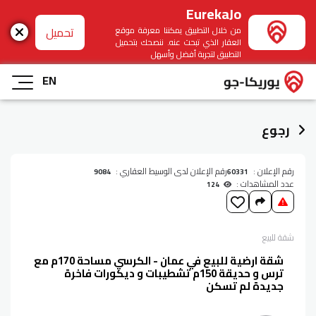
EurekaJo
تحميل
من خلال التطبيق يمكننا معرفة موقع
العقار الذي تبحث عنه. ننصحك بتحميل
التطبيق لتجربة أفضل وأسهل
EN
رجوع
رقم الإعلان :
رقم الإعلان لدى الوسيط العقاري :
9084
60331
عدد المشاهدات :
124
شقة
للبيع
شقة ارضية للبيع في عمان - الكرسي مساحة 170م مع
ترس و حديقة 150م تشطيبات و ديكورات فاخرة
جديدة لم تسكن