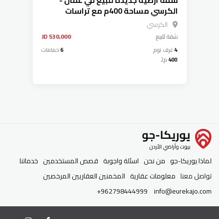
شقة ارضية جديدة للبيع في عمان -
الكرسي مساحة 400م مع تراسات
تشطيبات ديكورات عصرية فاخرة إطلالة
الكرسي
بانورامية موقع مميز
شقة
للبيع
530,000 JD
4
غرف نوم
6
حمامات
400
م2
لماذا يوريكا-جو
من نحن
اسئلة واجوبة
قصص المستخدمين
خدماتنا
تواصل معنا
معلومات عقارية
المخمنين العقاريين المرخصين
+962798444999
info@eurekajo.com