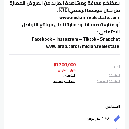
يمكنكم معرفة ومشاهدة المزيد من العروض المميزة
من خلال موقعنا الرسمي 🇯🇴 :
‏ www.midian-realestate.com
أو متابعة صفحاتنا وحساباتنا على مواقع التواصل
الاجتماعي :
‏ www.arab.cards/midian.realestate
200,000 JD
السعر
قابل للتفاوض
الكرسي
المنطقة
منطقة سكنية
المنطقة المحيطة
الخصائص
170 متر مربع