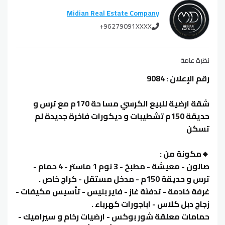
Midian Real Estate Company
+96279091XXXX
نظرة عامة
رقم الإعلان : 9084
شقة ارضية للبيع الكرسي مسا حة 170م مع ترس و
حديقة 150م تشطيبات و ديكورات فاخرة جديدة لم
تسكن
🔹مكونة من :
صالون - معيشة - مطبخ - 3 نوم 1 ماستر - 4 حمام -
ترس و حديقة 150م - مدخل مستقل - كراج خاص .
غرفة خادمة - تدفئة غاز - فاير بليس - تأسيس مكيفات -
زجاج دبل كلاس - اباجورات كهرباء .
حمامات معلقة شور بوكس - ارضيات رخام و سيراميك -