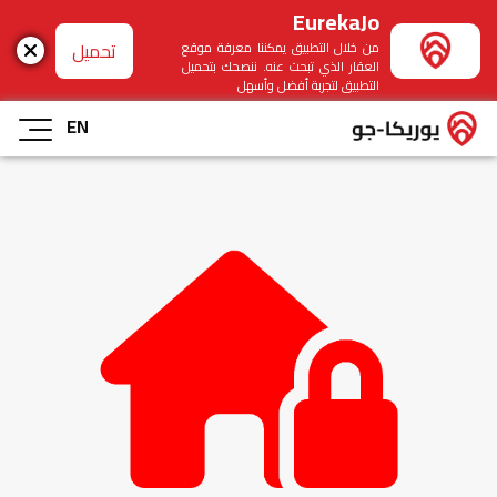
EurekaJo
تحميل
من خلال التطبيق يمكننا معرفة موقع
العقار الذي تبحث عنه. ننصحك بتحميل
التطبيق لتجربة أفضل وأسهل
EN