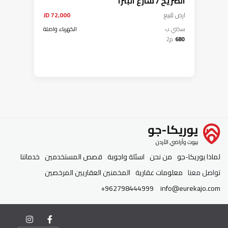
الصريح / شارع البترا
ارض
للبيع
72,000 JD
سكني ب
الكهرباء واصلة
680
م2
لماذا يوريكا-جو
من نحن
اسئلة واجوبة
قصص المستخدمين
خدماتنا
تواصل معنا
معلومات عقارية
المخمنين العقاريين المرخصين
+962798444999
info@eurekajo.com