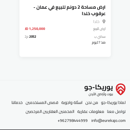
ارض مساحة 2 دونم للبيع في عمان -
عرقوب خلدا
خلدا
ارض
للبيع
1,250,000 JD
سكني ب
2052
م2
منذ 27يوم
لماذا يوريكا-جو
من نحن
اسئلة واجوبة
قصص المستخدمين
خدماتنا
تواصل معنا
معلومات عقارية
المخمنين العقاريين المرخصين
+962798444999
info@eurekajo.com