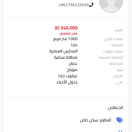
+96279622XXXX
340,000 JD
السعر
قابل للتفاوض
1000 متر مربع
مساحة الأرض
خلدا
المنطقة
المدارس العصرية
معلم معروف
منطقة سكنية
المنطقة المحيطة
عمان
المحافظة
صويلح
قرية
عرقوب خلدا
الحوض
جدول الأحياء
الحي
الخصائص
التنظيم: سكن خاص