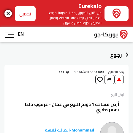
EurekaJo
تحميل
من خلال التطبيق يمكننا معرفة موقع
العقار الذي تبحث عنه. ننصحك بتحميل
التطبيق لتجربة أفضل وأسهل
EN
رجوع
رقم الإعلان :
عدد المشاهدات :
345
65657
ارض
للبيع
أرض مساحة 1 دونم للبيع في عمان - عرقوب خلدا
بسعر مغري
Mohammad
-
المالك نفسه