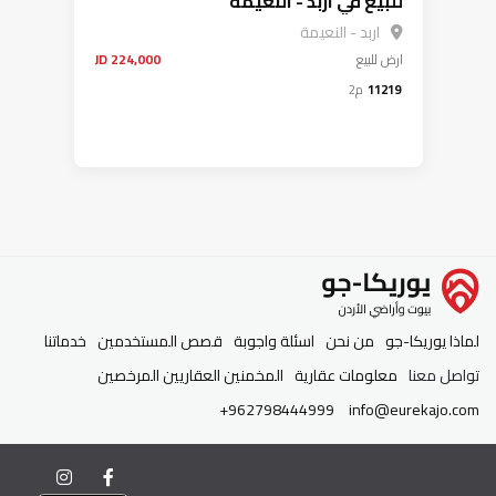
للبيع في اربد - النعيمة
اربد - النعيمة
ارض
للبيع
224,000 JD
11219
م2
لماذا يوريكا-جو
من نحن
اسئلة واجوبة
قصص المستخدمين
خدماتنا
تواصل معنا
معلومات عقارية
المخمنين العقاريين المرخصين
+962798444999
info@eurekajo.com