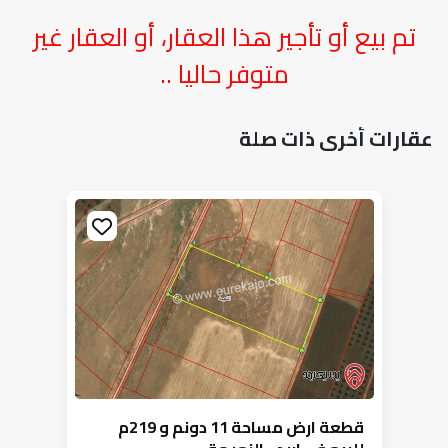
تم بيع أو تأجير هذا العقار، أو العقار غير
متوفر حاليا ..
عقارات أخرى ذات صلة
قطعة ارض مساحة 11 دونم و 219م