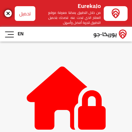
EurekaJo
تحميل
من خلال التطبيق يمكننا معرفة موقع
العقار الذي تبحث عنه. ننصحك بتحميل
التطبيق لتجربة أفضل وأسهل
EN