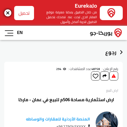
EurekaJo
تحميل
من خلال التطبيق يمكننا معرفة موقع
العقار الذي تبحث عنه. ننصحك بتحميل
التطبيق لتجربة أفضل وأسهل
EN
رجوع
رقم الإعلان :
عدد المشاهدات :
294
48758
ارض
للبيع
ارض استثمارية مساحة 506م للبيع في عمان - ماركا
المنصة الأردنية للعقارات والوساطه
+96279045XXXX