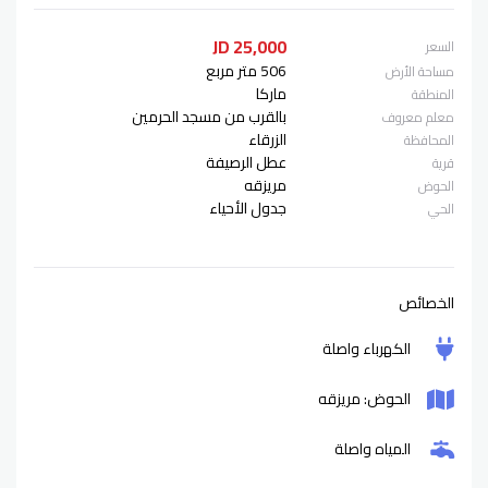
25,000 JD
السعر
506 متر مربع
مساحة الأرض
ماركا
المنطقة
بالقرب من مسجد الحرمين
معلم معروف
الزرقاء
المحافظة
عطل الرصيفة
قرية
مريزقه
الحوض
جدول الأحياء
الحي
الخصائص
الكهرباء واصلة
الحوض: مريزقه
المياه واصلة