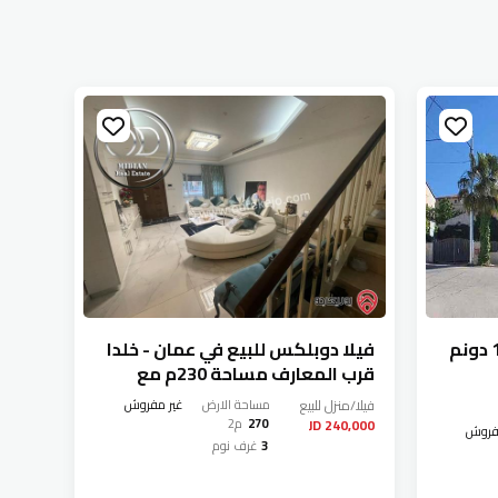
فيلا مساحة 640م على أرض 1 دونم
فيلا دوبلكس للبيع في عمان - خلدا
فيلا
قرب المعارف مساحة 230م مع
تراسات تشطيبات سوبر ديلوكس
تراس
خل
فيلا/منزل
للبيع
مساحة الارض
غير مفروش
بسعر مميز جداً
ديكو
270
م2
240,000 JD
فروش
فيلا/م
جداً
3
غرف نوم
,000 JD