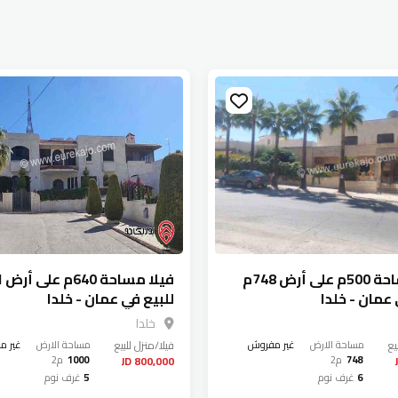
فيلا مساحة 500م على أرض 748م
 عمان - خلدا
للبيع في عمان - خلدا
خلدا
يع
مساحة الارض
غير مفروش
فيلا/منزل
للبيع
مساحة الارض
غير م
748
م2
1000
م2
800,000 JD
6
غرف نوم
5
غرف نوم