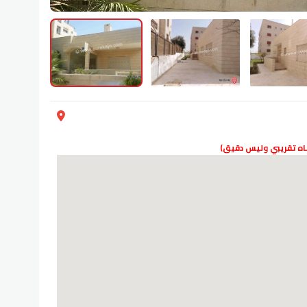
دناه تقريبي وليس دقيق)