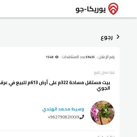
رجوع
رقم الإعلان :
عدد المشاهدات :
1548
59435
فيلا/منزل
للبيع
بيت مستقل مساحة 322م على أ
الجوي
وسيط محمد الهندي
+96279062XXXX