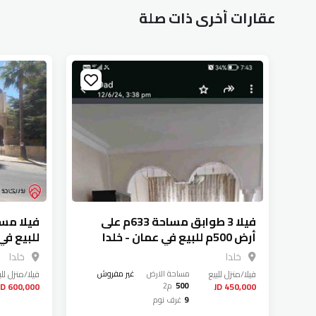
عقارات أخرى ذات صلة
فيلا 3 طوابق مساحة 633م على
أرض 500م للبيع في عمان - خلدا
للبيع في
خلدا
خلدا
فيلا/منزل
للبيع
مساحة الارض
غير مفروش
فيلا/منزل
للب
500
م2
600,000 JD
450,000 JD
9
غرف نوم