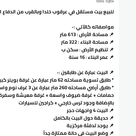
نظرة عامة
للبيع بيت مستقل في عرقوب خلدا وبالقرب من الدفاع 
مواصفاته كالآتي :-
📌 مساحة الأرض : 613 متر
📌 مساحة البناء : 322 متر
📌 تنظيم الأرض : سكن ب
📌 عمر البناء : 16 سنة
📌 البيت عبارة عن طابقين :-
* طابق تسوية مساحته 62 متر عبارة عن غرفة بويلر كبيرة
حمامات + غرفة ضيوف واسعة + غرفة معيشة وسفرة 
بالإضافة وجود ترس خارجي + كراجين للسيارات
📌 البيت 4 واجهات حجر
📌 حديقة حول البيت بالكامل
📌 يوجد تدفئة مركزية
📌 وضع البيت في حالة ممتازة جداً