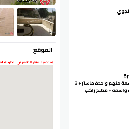
الجوي
الموقع
(موقع العقار الظاهر في الخارطة ا
* طابق أرضي مساحته 260 متر عبارة عن 3 غرف نوم واسعة منهم واحدة ماستر + 3
واسعة + مطبخ راكب