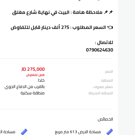
📌📌 ملاحظة هامة : البيت في نهاية شارع مغلق
👈 السعر المطلوب : 275 ألف دينار قابل للتفاوض
للاتصال :
0790624630
275,000 JD
السعر
قابل للتفاوض
خلدا
المنطقة
بالقرب من الدفاع الجوي
معلم معروف
منطقة سكنية
المنطقة المحيطة
الخصائص
مساحة الارض 613 متر مربع
مساحة الفيلا