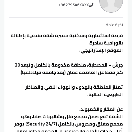
+96279546XXXX
نظرة عامة
فرصة استثمارية وسكنية مميزة شقة فندقية بإطلالة
بانورامية ساحرة
الموقع الإستراتيجي:
جرش – المصطبة، منطقة مخدومة بالكامل وتبعد 30
كم فقط عن العاصمة عمان (بعد جامعة فيلادلفيا).
تمتاز المنطقة بالهدوء والهواء النقي والمناظر
الطبيعية الخلابة.
عن العقار والكمبوند:
الشقة تقع ضمن مجمع فلل وشاليهات صفا، وهو
مجمع مغلق ومحروس بالكامل (Security 24/7) يوفر
أعلى درجات الأمان والخصوصية. المجمع مجاور لغابة