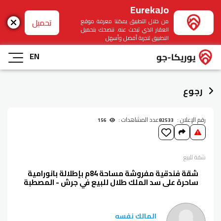
EurekaJo
تحميل
من خلال التطبيق يمكننا معرفة موقع
العقار الذي تبحث عنه. ننصحك بتحميل
التطبيق لتجربة أفضل وأسهل
EN
رجوع
رقم الإعلان :
عدد المشاهدات :
156
82533
شقة
للبيع
شقة فندقية مفروشة مساحة 84م بإطلالة بانورامية
ساحرة على سد الملك طلال للبيع في جرش - المصطبة
المالك نفسه