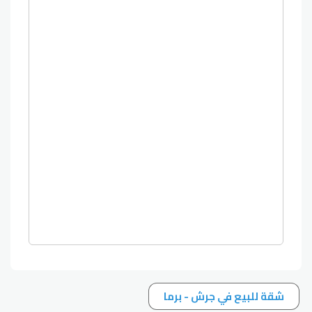
شقة للبيع في جرش - برما