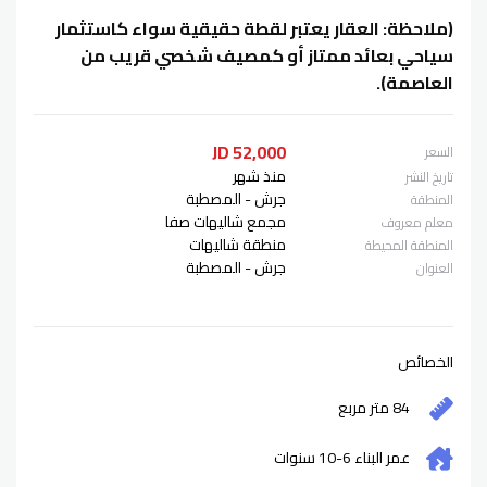
(ملاحظة: العقار يعتبر لقطة حقيقية سواء كاستثمار
سياحي بعائد ممتاز أو كمصيف شخصي قريب من
العاصمة).
52,000 JD
السعر
منذ شهر
تاريخ النشر
جرش - المصطبة
المنطقة
مجمع شاليهات صفا
معلم معروف
منطقة شاليهات
المنطقة المحيطة
جرش - المصطبة
العنوان
الخصائص
84 متر مربع
عمر البناء
6-10
سنوات