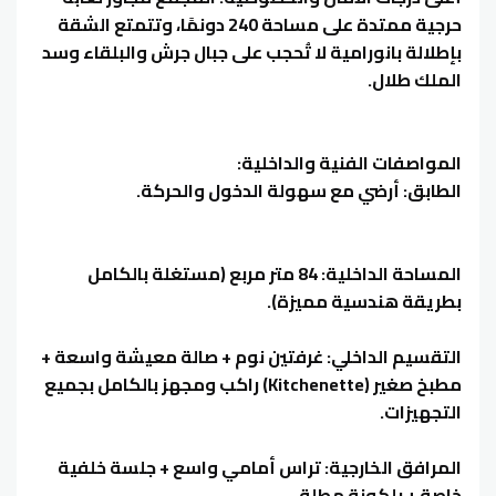
حرجية ممتدة على مساحة 240 دونمًا، وتتمتع الشقة
بإطلالة بانورامية لا تُحجب على جبال جرش والبلقاء وسد
الملك طلال.
المواصفات الفنية والداخلية:
الطابق: أرضي مع سهولة الدخول والحركة.
المساحة الداخلية: 84 متر مربع (مستغلة بالكامل
بطريقة هندسية مميزة).
التقسيم الداخلي: غرفتين نوم + صالة معيشة واسعة +
مطبخ صغير (Kitchenette) راكب ومجهز بالكامل بجميع
التجهيزات.
المرافق الخارجية: تراس أمامي واسع + جلسة خلفية
خاصة + بلكونة مطلة.