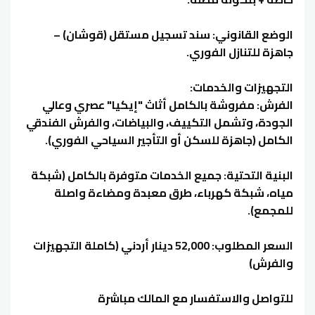
الوضع القانوني: سند تسجيل مستقل (قوشان) –
جاهزة للتنازل الفوري.
التجهيزات والخدمات:
الفرش: مفروشة بالكامل أثاث "إيكيا" عصري وعالي
الجودة، وتشمل التكييف، والبياضات، والفرش الفندقي
الكامل (جاهزة للسكن أو التأجير السياحي الفوري).
البنية التحتية: جميع الخدمات متوفرة بالكامل (شبكة
مياه، شبكة كهرباء، طرق معبدة ومضاءة واصلة
للمجمع).
السعر المطلوب: 52,000 دينار أردني (كاملة التجهيزات
والفرش)
للتواصل والاستفسار مع المالك مباشرة