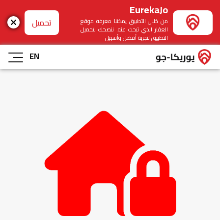
EurekaJo
تحميل
من خلال التطبيق يمكننا معرفة موقع
العقار الذي تبحث عنه. ننصحك بتحميل
التطبيق لتجربة أفضل وأسهل
EN