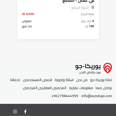
في عمان - السابع
الدوار السابع
شقة
للايجار
9,500 JD
3
غرف نوم
مفروش
120
م2
منذ شهر
لماذا يوريكا-جو
من نحن
اسئلة واجوبة
قصص المستخدمين
خدماتنا
تواصل معنا
معلومات عقارية
المخمنين العقاريين المرخصين
+962798444999
info@eurekajo.com