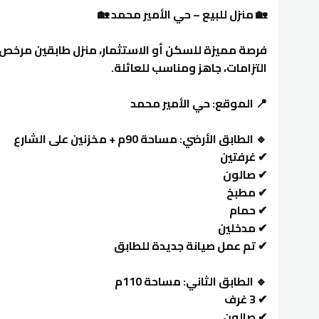
🏡 منزل للبيع – حي الأمير محمد 🏡
فرصة مميزة للسكن أو الاستثمار، منزل طابقين مرخص 
التزامات، جاهز ومناسب للعائلة.
📍 الموقع: حي الأمير محمد
🔹 الطابق الأرضي: مساحة 90م + مخزنين على الشارع
✔ غرفتين
✔ صالون
✔ مطبخ
✔ حمام
✔ مدخلين
✔ تم عمل صيانة جديدة للطابق
🔹 الطابق الثاني: مساحة 110م
✔ 3 غرف
✔ صالون