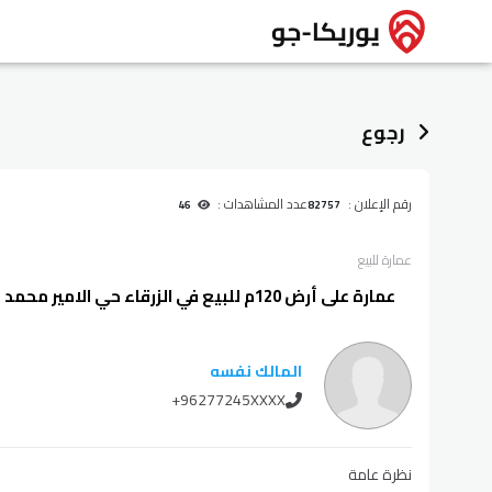
رجوع
رقم الإعلان :
عدد المشاهدات :
46
82757
عمارة
للبيع
عمارة على أرض 120م للبيع في الزرقاء حي الامير محمد
المالك نفسه
+96277245XXXX
نظرة عامة