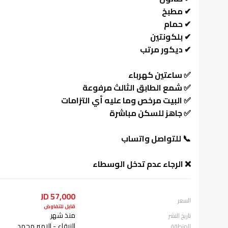
✔ مطبخ
✔ حمام
✔ بلكونتين
✔ ديكور مرتب
✅ ساعتين كهرباء
✅ شمع الطابق الثالث مرفوعة
✅ البيت مرخص وما عليه أي التزامات
✅ جاهز للسكن مباشرة
📞 للتواصل واتساب
❌ الرجاء عدم تدخل الوسطاء
57,000 JD
السعر
قابل للتفاوض
منذ شهر
تاريخ النشر
الزرقاء - الامير محمد
المنطقة