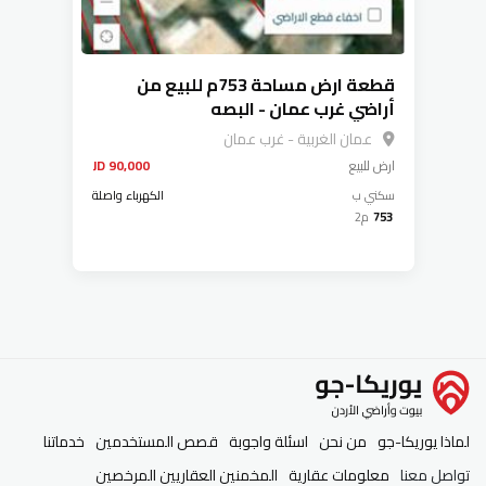
قطعة ارض مساحة 753م للبيع من
أراضي غرب عمان - البصه
عمان الغربية - غرب عمان
ارض
للبيع
90,000 JD
سكني ب
الكهرباء واصلة
753
م2
لماذا يوريكا-جو
من نحن
اسئلة واجوبة
قصص المستخدمين
خدماتنا
تواصل معنا
معلومات عقارية
المخمنين العقاريين المرخصين