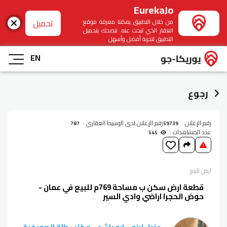
EurekaJo
تحميل
من خلال التطبيق يمكننا معرفة موقع
العقار الذي تبحث عنه. ننصحك بتحميل
التطبيق لتجربة أفضل وأسهل
EN
رجوع
رقم الإعلان :
رقم الإعلان لدى الوسيط العقاري :
787
59739
عدد المشاهدات :
545
ارض
للبيع
قطعة ارض سكن ب مساحة 769م للبيع في عمان -
حوض الحجرا اراضي وادي السير
عادل لبزو .. ابو راشد .. مكتب طلة الصويفية