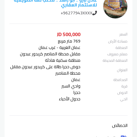
للاستثمار العقاري
+96277943XXXX
500,000 JD
السعر
769 متر مربع
مساحة الأرض
عمان الغربية - غرب عمان
المنطقة
مقابل محطة المناصبر كريدور عبدون
معلم معروف
منطقة سكنية هادئة
المنطقة المحيطة
حوض حجرا طالة على كريدور عبدون مقابل
العنوان
محطة المناصير
عمان
المحافظة
وادي السير
قرية
حجرا
الحوض
جدول الأحياء
الحي
الخصائص