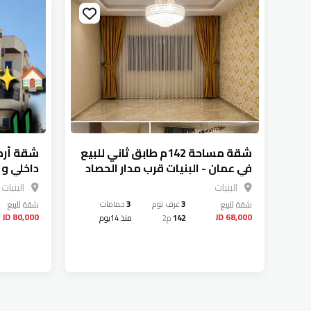
احة 210م للبيع
شقة مساحة 142م طابق ثاني للبيع
في عمان - البنيات قرب مدار الحصاد
البنيات
البنيات
البنيات
شقة
للبيع
3
غرف نوم
3
حمامات
شقة
للبيع
80,000 JD
68,000 JD
142
م2
منذ 14يوم