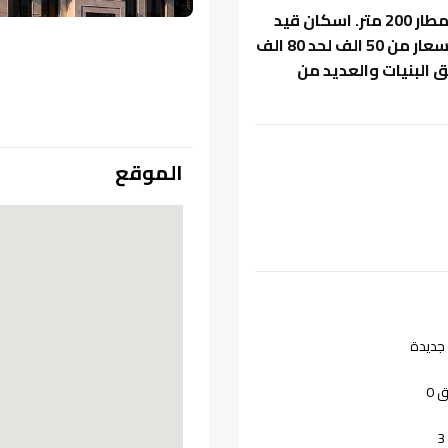
لحق احجز شقتك وتملك شقه بالبنيات تبعد عن شارع المطار 200 متر. اسكان قيد
الانشاء مساحات تبتدأ من 85 متر لحد 175 متر وتبتدأ الاسعار من 50 الف لحد 80 الف
البنيات والعديد من
الموقع
جديدة
 0