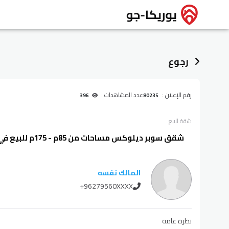
رجوع
رقم الإعلان :
عدد المشاهدات :
396
80235
شقة
للبيع
شقق سوبر ديلوكس مساحات من 85م - 175م للبيع في عمان - البنيات
المالك نفسه
+96279560XXXX
نظرة عامة