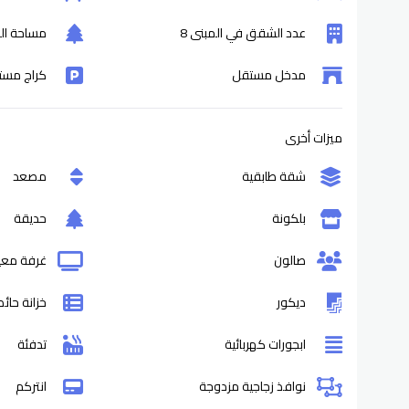
عدد الشقق في المبنى 8
مساحة التر
مدخل مستقل
كراج مست
ميزات أخرى
شقة طابقية
مصعد
بلكونة
حديقة
صالون
غرفة مع
ديكور
خزانة حائط
ابجورات كهربائية
تدفئة
نوافذ زجاجية مزدوجة
انتركم