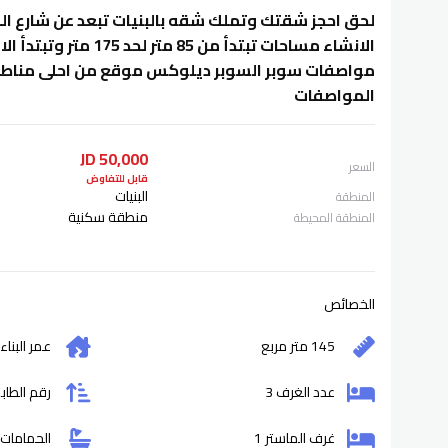
مواصفات سوبر السوبر ديلوكس موقع من احلى مناطق 
المواصفات
50,000 JD
السعر
قابل للتفاوض
البنيات
المنطقة
منطقة سكنية
المنطقة المحيطة
الخصائص
145 متر مربع
عمر البناء
عدد الغرف 3
رقم الطابق
غرف الماستر 1
الحمامات 3