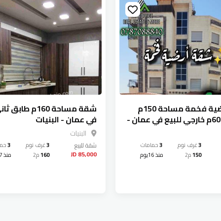
شقة أرضية فخمة مساحة 150م
شقة مساحة 160م طاب
داخلي و 60م خارجي للبيع في عمان -
في عمان - البنيات
البنيات
3
غرف نوم
3
حمامات
شقة
للبيع
3
غرف نوم
3
حما
85,000 JD
150
م2
منذ 16يوم
160
م2
منذ 17يوم