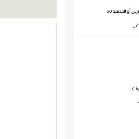
س أو الحديقة 60
قل
يشة