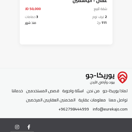
عمان - الياسمين
شقة
للبيع
50,000 JD
2
غرف نوم
3
حمامات
111
م2
منذ شهر
لماذا يوريكا-جو
من نحن
اسئلة واجوبة
قصص المستخدمين
خدماتنا
تواصل معنا
معلومات عقارية
المخمنين العقاريين المرخصين
+962798444999
info@eurekajo.com