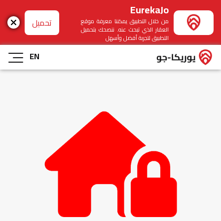
EurekaJo
تحميل
من خلال التطبيق يمكننا معرفة موقع
العقار الذي تبحث عنه. ننصحك بتحميل
التطبيق لتجربة أفضل وأسهل
EN