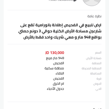
نظرة عامة
ارض للبيع في الفحيص إطلالة بانورامية تقع على
شارعين مساحة الأرض الكلية حوالي 3 دونم حصتي
بواقع 948 متر و معي شريك واحد فقط بالأرض
130,000 JD
السعر
948 متر مربع
مساحة الأرض
الفحيص
المنطقة
منطقة سكنية
المنطقة المحيطة
البلقاء
المحافظة
الفحيص
قرية
ام الخرق
الحوض
جدول الأحياء
الحي