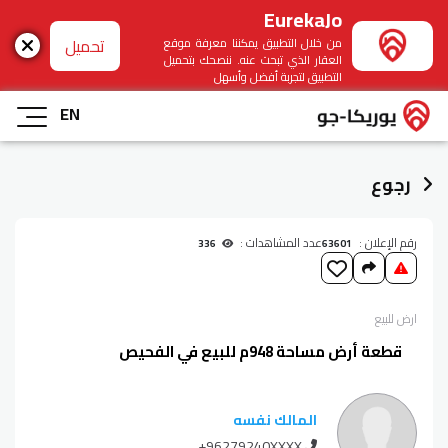
EurekaJo
تحميل
من خلال التطبيق يمكننا معرفة موقع
العقار الذي تبحث عنه. ننصحك بتحميل
التطبيق لتجربة أفضل وأسهل
EN
رجوع
رقم الإعلان :
عدد المشاهدات :
336
63601
ارض
للبيع
قطعة أرض مساحة 948م للبيع في الفحيص
المالك نفسه
+96279240XXXX