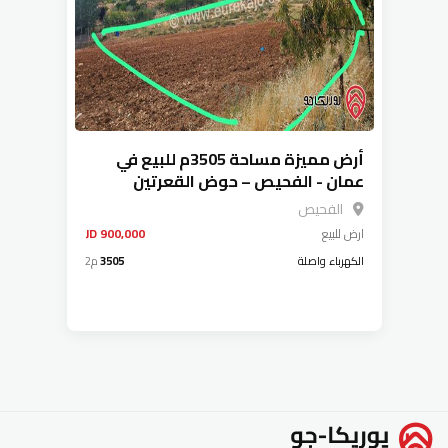
أرض مميزة مساحة 3505م للبيع في
عمان - الفحيص – حوض القعرتين
الفحيص
ارض
للبيع
900,000 JD
الكهرباء واصلة
3505
م2