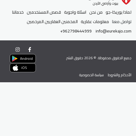
لماذا يوريكا-جو
من نحن
اسئلة واجوبة
قصص المستخدمين
خدماتنا
تواصل معنا
معلومات عقارية
المخمنين العقاريين المرخصين
+962798444999
info@eurekajo.com
جميع الحقوق محفوظة. ©
2026
حقوق النشر.
Android
iOS
الأحكام والشروط
سياسة الخصوصية