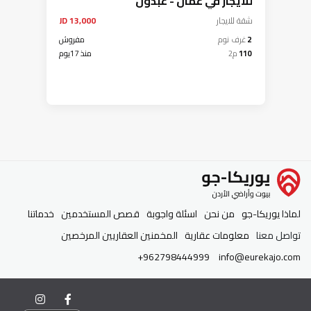
للايجار في عمان - عبدون
شقة
للايجار
13,000 JD
2
غرف نوم
مفروش
110
م2
منذ 17يوم
لماذا يوريكا-جو
من نحن
اسئلة واجوبة
قصص المستخدمين
خدماتنا
تواصل معنا
معلومات عقارية
المخمنين العقاريين المرخصين
+962798444999
info@eurekajo.com