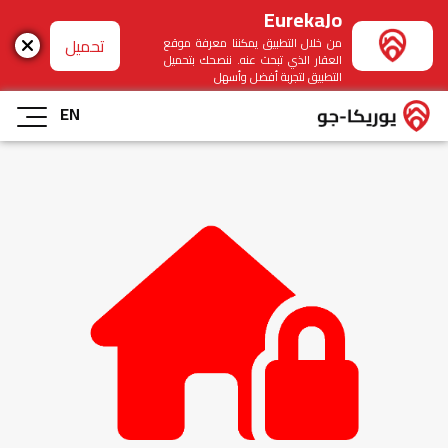
EurekaJo
تحميل
من خلال التطبيق يمكننا معرفة موقع
العقار الذي تبحث عنه. ننصحك بتحميل
التطبيق لتجربة أفضل وأسهل
EN