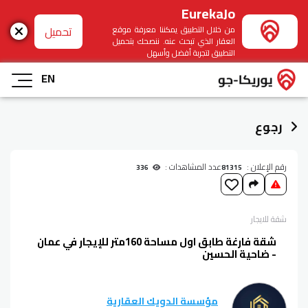
EurekaJo
تحميل
من خلال التطبيق يمكننا معرفة موقع
العقار الذي تبحث عنه. ننصحك بتحميل
التطبيق لتجربة أفضل وأسهل
EN
رجوع
رقم الإعلان :
عدد المشاهدات :
336
81315
شقة
للايجار
شقة فارغة طابق اول مساحة 160متر للإيجار في عمان
- ضاحية الحسين
مؤسسة الدويك العقارية