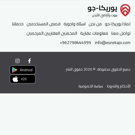
لماذا يوريكا-جو
من نحن
اسئلة واجوبة
قصص المستخدمين
خدماتنا
تواصل معنا
معلومات عقارية
المخمنين العقاريين المرخصين
+962798444999
info@eurekajo.com
جميع الحقوق محفوظة. ©
2026
حقوق النشر.
Android
iOS
الأحكام والشروط
سياسة الخصوصية