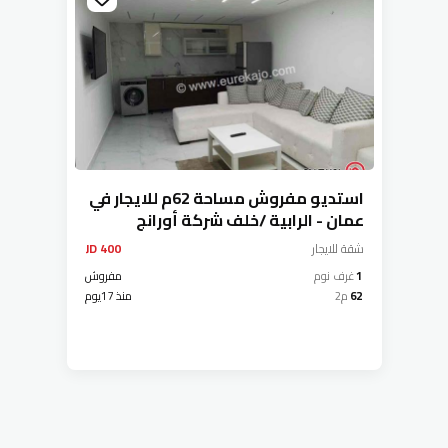
استديو مفروش مساحة 62م للايجار في
عمان - الرابية /خلف شركة أورانج
شقة
للايجار
400 JD
1
غرف نوم
مفروش
62
م2
منذ 17يوم