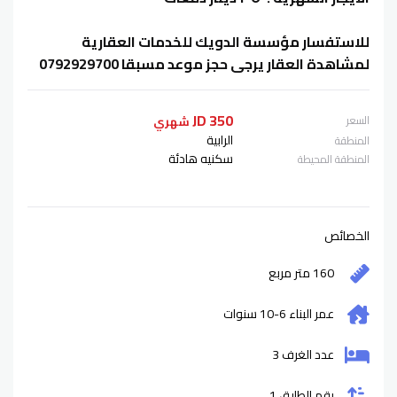
للاستفسار مؤسسة الدويك للخدمات العقارية
لمشاهدة العقار يرجى حجز موعد مسبقا 0792929700
350 JD
السعر
شهري
الرابية
المنطقة
سكنيه هادئة
المنطقة المحيطة
الخصائص
160 متر مربع
عمر البناء
6-10
سنوات
عدد الغرف 3
رقم الطابق 1