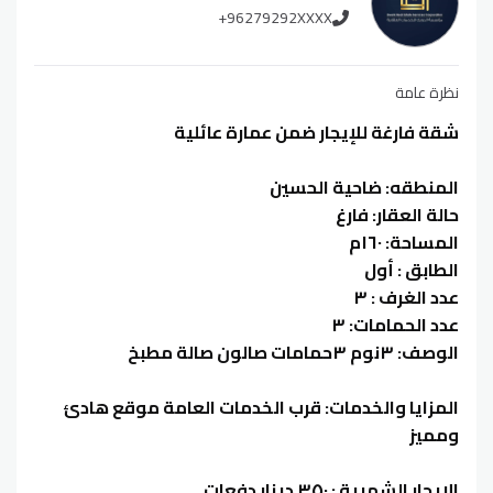
+96279292XXXX
نظرة عامة
شقة فارغة للإيجار ضمن عمارة عائلية
المنطقه: ضاحية الحسين
حالة العقار: فارغ
المساحة: ١٦٠م
الطابق : أول
عدد الغرف : ٣
عدد الحمامات: ٣
الوصف: ٣نوم ٣حمامات صالون صالة مطبخ
المزايا والخدمات: قرب الخدمات العامة موقع هادئ
ومميز
الايجار الشهرية : ٣٥٠ دينار دفعات