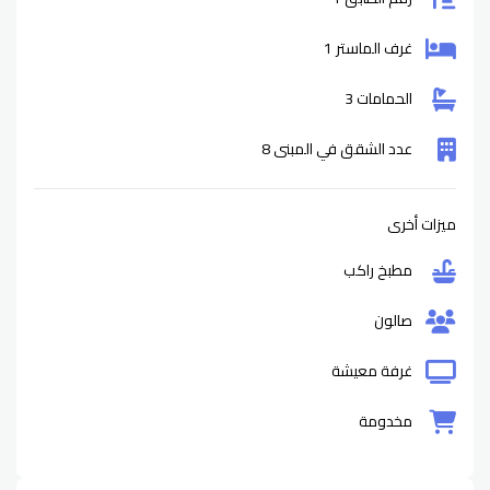
غرف الماستر 1
الحمامات 3
عدد الشقق في المبنى 8
ميزات أخرى
مطبخ راكب
صالون
غرفة معيشة
مخدومة