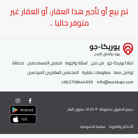
تم بيع أو تأجير هذا العقار، أو العقار غير
متوفر حاليا ..
لماذا يوريكا-جو
من نحن
اسئلة واجوبة
قصص المستخدمين
خدماتنا
تواصل معنا
معلومات عقارية
المخمنين العقاريين المرخصين
+962798444999
info@eurekajo.com
جميع الحقوق محفوظة. ©
2026
حقوق النشر.
Android
iOS
الأحكام والشروط
سياسة الخصوصية