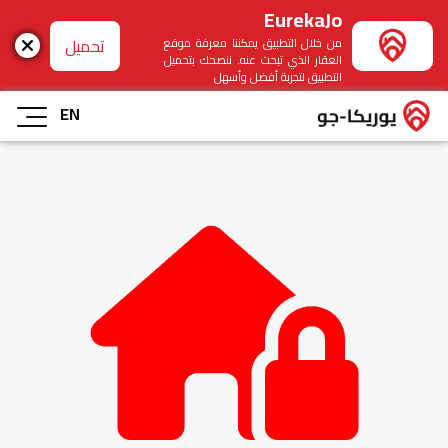
EurekaJo
تحميل
من خلال التطبيق يمكننا معرفة موقع
العقار الذي تبحث عنه. ننصحك بتحميل
التطبيق لتجربة أفضل وأسهل
EN