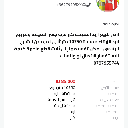
+96279795XXXX
نظرة عامة
ارض للبيع اربد النعيمة كبر قرب جسر النعيمة وطريق
اربد الزرقاء مساحة 10750 متر ثاني نمره عن الشارع
الرئيسي يمكن تقسيمها إلى ثلاث قطع واجهة كبيرة
للاستفسار الاتصال او واتساب
0797955744
85,000 JD
السعر
10750 متر مربع
مساحة الأرض
محافظة - اربد
المنطقة
قرب جسر النعيمة
معلم معروف
منطقة زراعية
المنطقة المحيطة
اربد
المحافظة
كبر
قرية