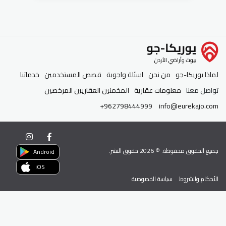
لماذا يوريكا-جو
من نحن
اسئلة واجوبة
قصص المستخدمين
خدماتنا
تواصل معنا
معلومات عقارية
المخمنين العقاريين المرخصين
+962798444999
info@eurekajo.com
جميع الحقوق محفوظة. ©
2026
حقوق النشر.
Android
iOS
الأحكام والشروط
سياسة الخصوصية