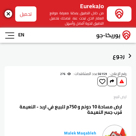
EurekaJo
تحميل
من خلال التطبيق يمكننا معرفة موقع
العقار الذي تبحث عنه. ننصحك بتحميل
التطبيق لتجربة أفضل وأسهل
EN
رجوع
رقم الإعلان :
عدد المشاهدات :
276
56159
ارض
للبيع
ارض مساحة 10 دونم و 750م للبيع في اربد - النعيمة
قرب جسر النعيمة
Malek Maqableh