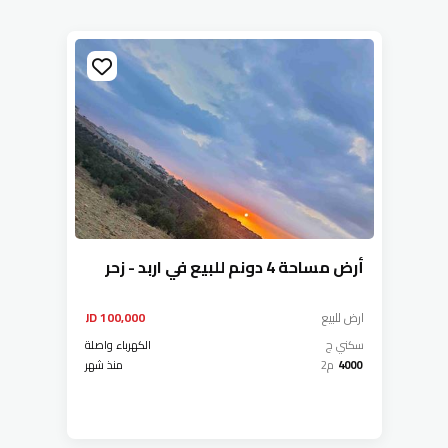
أرض مساحة 4 دونم للبيع في اربد - زحر
ارض
للبيع
100,000 JD
سكني ج
الكهرباء واصلة
4000
م2
منذ شهر