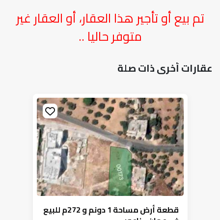
تم بيع أو تأجير هذا العقار، أو العقار غير
متوفر حاليا ..
عقارات أخرى ذات صلة
قطعة أرض مساحة 1 دونم و 272م للبيع