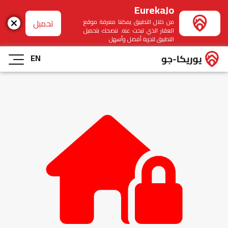
EurekaJo
تحميل
من خلال التطبيق يمكننا معرفة موقع
العقار الذي تبحث عنه. ننصحك بتحميل
التطبيق لتجربة أفضل وأسهل
EN