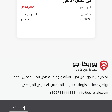
في عمان - ناعور
ارض
للبيع
99,000 JD
سكني ج
الكهرباء واصلة
1272
م2
منذ شهر
لماذا يوريكا-جو
من نحن
اسئلة واجوبة
قصص المستخدمين
خدماتنا
تواصل معنا
معلومات عقارية
المخمنين العقاريين المرخصين
+962798444999
info@eurekajo.com