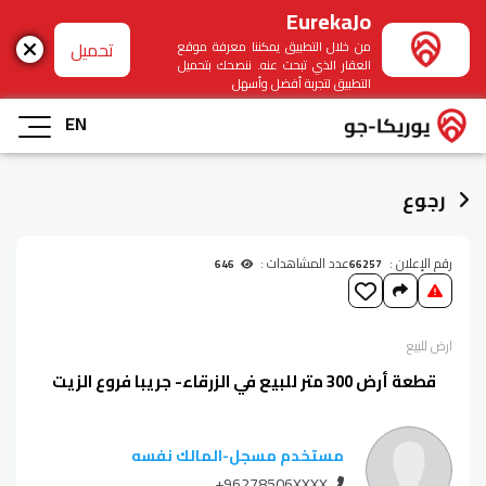
EurekaJo
تحميل
من خلال التطبيق يمكننا معرفة موقع
العقار الذي تبحث عنه. ننصحك بتحميل
التطبيق لتجربة أفضل وأسهل
EN
رجوع
رقم الإعلان :
عدد المشاهدات :
646
66257
ارض
للبيع
قطعة أرض 300 متر للبيع في الزرقاء- جريبا فروع الزيت
مستخدم مسجل
-
المالك نفسه
+96278506XXXX