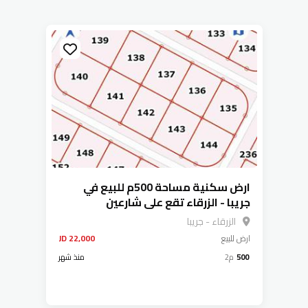
ارض سكنية مساحة 500م للبيع في
جريبا - الزرقاء تقع على شارعين
الزرقاء - جريبا
ارض
للبيع
22,000 JD
500
م2
منذ شهر