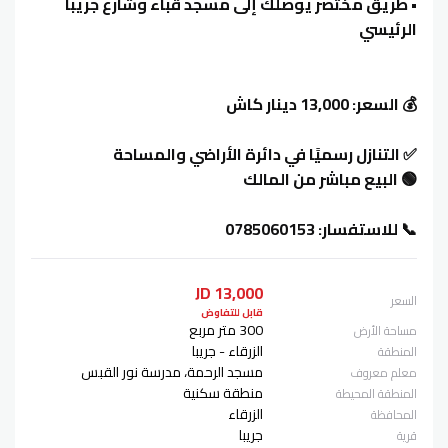
• طريق مختصر يوصلك إلى مسجد قباء وشارع جريبا
الرئيسي
💰 السعر: 13,000 دينار كاش
✅ التنازل رسميًا في دائرة الأراضي والمساحة
🟢 البيع مباشر من المالك
📞 للاستفسار: 0785060153
13,000 JD
السعر
قابل للتفاوض
300 متر مربع
مساحة الأرض
الزرقاء - جريبا
المنطقة
مسجد الرحمة، مدرسة نور القبس
معلم معروف
منطقة سكنية
المنطقة المحيطة
الزرقاء
المحافظة
جريبا
قرية