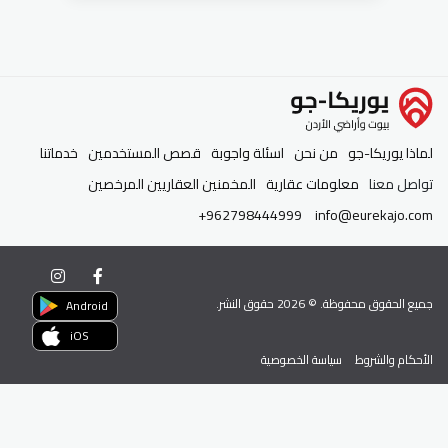
لماذا يوريكا-جو
من نحن
اسئلة واجوبة
قصص المستخدمين
خدماتنا
تواصل معنا
معلومات عقارية
المخمنين العقاريين المرخصين
+962798444999
info@eurekajo.com
جميع الحقوق محفوظة. ©
2026
حقوق النشر.
Android
iOS
الأحكام والشروط
سياسة الخصوصية