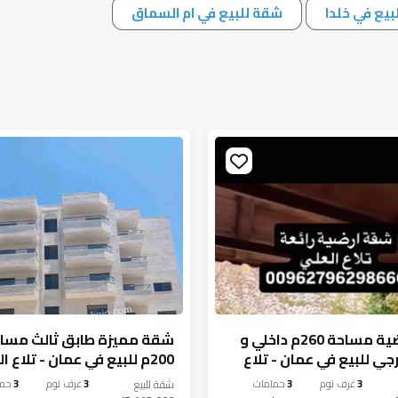
يع في خلدا
شقة للبيع في ام السماق
شقة ارضية مساحة 260م داخلي و
شقة مميزة طابق ثالث مسا
خارجي للبيع في عمان - تلاع
200م للبيع في عمان - تلاع ا
جديدة لم تسكن إطلالة رائع
3
غرف نوم
3
حمامات
شقة
للبيع
3
غرف نوم
3
حما