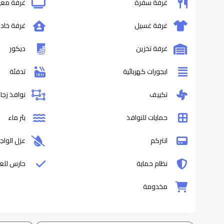
غرفة سفرة
غرفة مع
غرفة غسيل
غرفة خاد
غرفة تخزين
ديكور
ابجورات كهربائية
تدفئة
تكييف
نوافذ زجا
حمايات للنوافذ
بئر ماء
انتركم
عزل الواج
نظام حماية
حارس للع
مخدومة