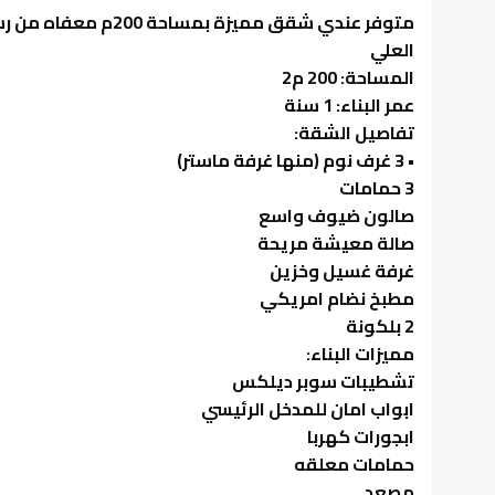
متوفر عندي شقق مميزة بمس
العلي
المساحة: 200 م2
عمر البناء: 1 سنة
تفاصيل الشقة:
• 3 غرف نوم (منها غرفة ماستر)
3 حمامات
صالون ضيوف واسع
صالة معيشة مريحة
غرفة غسيل وخزين
مطبخ نضام امريكي
2 بلكونة
مميزات البناء:
تشطيبات سوبر ديلكس
ابواب امان للمدخل الرئيسي
ابجورات كهربا
حمامات معلقه
مصعد