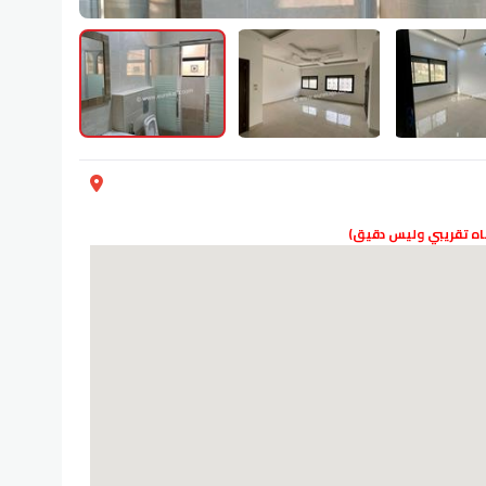
دناه تقريبي وليس دقيق)