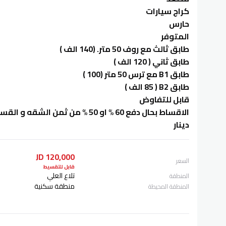
كراج سيارات
حارس
المتوفر
طابق ثالث مع روف 50 متر. (140 الف )
طابق ثاني ( 120 الف )
طابق B1 مع ترس 50 متر (100 )
‏طابق B2 ( 85 الف )
قابل للتفاوض
دينار
120,000 JD
السعر
قابل للتقسيط
تلاع العلي
المنطقة
منطقة سكنية
المنطقة المحيطة