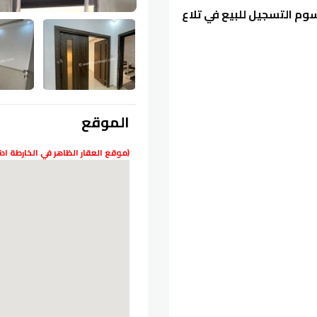
احة 200م معفاه من رسوم التسجيل للبيع في تلاع
الموقع
(موقع العقار الظاهر في الخارطة ا