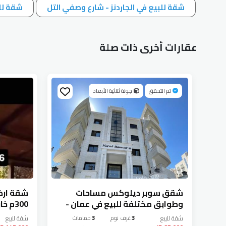
شقة للبيع في الجاردنز - شارع وصفي التل
شقة للب
عقارات أخرى ذات صلة
تم التحقق
جولة ثلاثية الأبعاد
شقق سوبر ديلوكس مساحات
185م مع ترس 70م
وطوابق مختلفة للبيع في عمان -
300م 
س
تلاع العلي
العلي
شقة
للبيع
3
غرف نوم
3
حمامات
شقة
للبيع