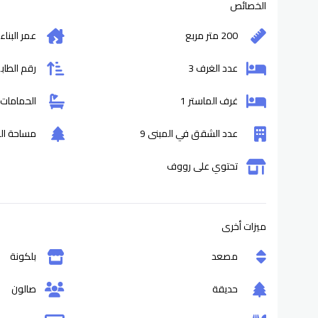
الخصائص
200 متر مربع
عمر البناء
عدد الغرف 3
رقم الطابق
غرف الماستر 1
الحمامات 3
عدد الشقق في المبنى 9
مساحة التر
تحتوي على رووف
ميزات أخرى
مصعد
بلكونة
حديقة
صالون