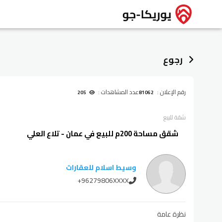
رجوع
رقم الإعلان :
عدد المشاهدات :
205
81062
شقة
للبيع
شقق مساحة 200م للبيع في عمان - تلاع العلي
وسيط اسلام للعقارات
+96279806XXXX
نظرة عامة