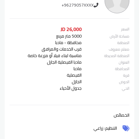
+96279057XXXX
26,000 JD
السعر
5000 متر مربع
مساحة الأرض
محافظة - مادبا
المنطقة
قرب الخدمات والمرافق
معلم معروف
مناسبة لبناء فيلا أو مزرعة خاصة
المنطقة المحيطة
مادبا الفيصلية الجازل
العنوان
مادبا
المحافظة
الفيصلية
قرية
الجازل
الحوض
جدول الأحياء
الحي
الخصائص
التنظيم: زراعي