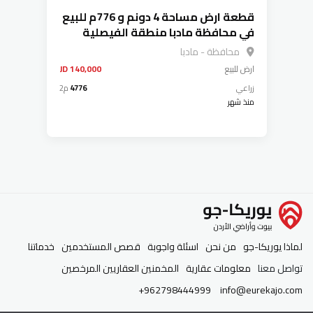
قطعة ارض مساحة 4 دونم و 776م للبيع
في محافظة مادبا منطقة الفيصلية
تنظيم زراعي
محافظة - مادبا
ارض
للبيع
140,000 JD
زراعي
4776
م2
منذ شهر
لماذا يوريكا-جو
من نحن
اسئلة واجوبة
قصص المستخدمين
خدماتنا
تواصل معنا
معلومات عقارية
المخمنين العقاريين المرخصين
+962798444999
info@eurekajo.com