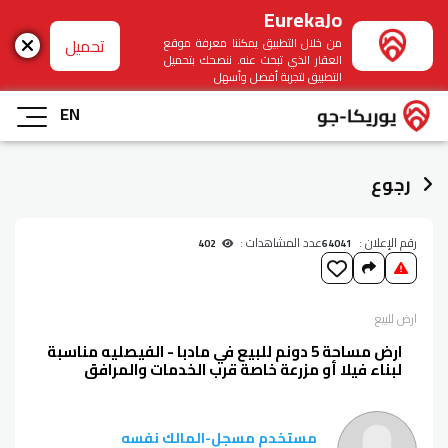
EurekaJo
تحميل
من خلال التطبيق يمكننا معرفة موقع
العقار الذي تبحث عنه. ننصحك بتحميل
التطبيق لتجربة أفضل وأسهل
EN
رجوع
رقم الإعلان :
عدد المشاهدات :
402
64041
ارض
للبيع
ارض مساحة 5 دونم للبيع في مادبا - الفيصليه مناسبة
لبناء فيلا أو مزرعة خاصة قرب الخدمات والمرافق
مستخدم مسجل
-
المالك نفسه